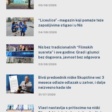
05/08/2026
“Liceulice” – magazin koji pomaže teže
zapošljivima stigao i u Niš
04/08/2026
Niš bez tradicionalnih “Filmskih
susreta” i ove godine: Grad i glumci
bez dogovora, javnost bez odgovora
03/08/2026
Bivši predsednik niške Skupštine već 3
meseca odlaže odlazak u zatvor, i dalje
neizvesno kada ide
31/07/2026
Vlast nastavlja s pritiscima na niški