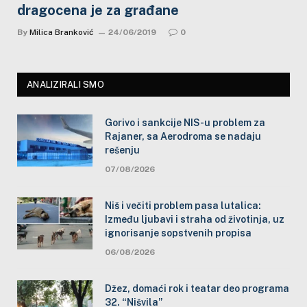
dragocena je za građane
By
Milica Branković
24/06/2019
0
ANALIZIRALI SMO
Gorivo i sankcije NIS-u problem za
Rajaner, sa Aerodroma se nadaju
rešenju
07/08/2026
Niš i večiti problem pasa lutalica:
Između ljubavi i straha od životinja, uz
ignorisanje sopstvenih propisa
06/08/2026
Džez, domaći rok i teatar deo programa
32. “Nišvila”