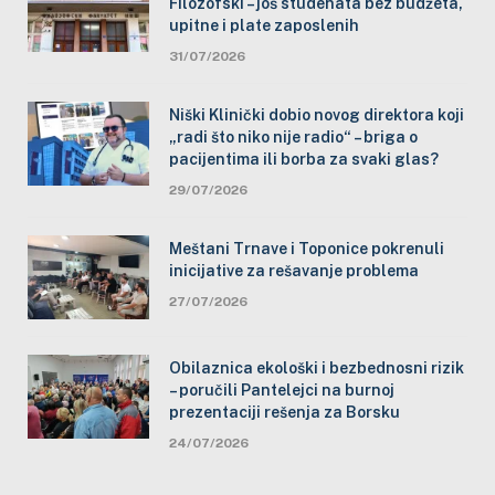
Filozofski – još studenata bez budžeta,
upitne i plate zaposlenih
31/07/2026
Niški Klinički dobio novog direktora koji
„radi što niko nije radio“ – briga o
pacijentima ili borba za svaki glas?
29/07/2026
Meštani Trnave i Toponice pokrenuli
inicijative za rešavanje problema
27/07/2026
Obilaznica ekološki i bezbednosni rizik
– poručili Pantelejci na burnoj
prezentaciji rešenja za Borsku
24/07/2026