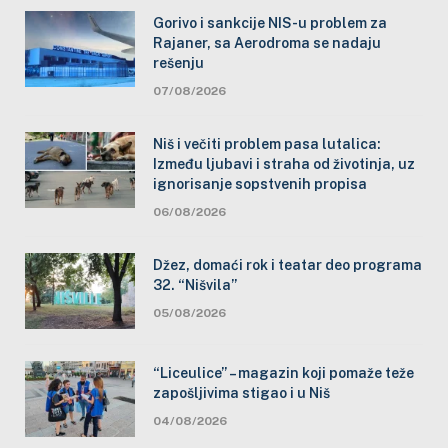
Gorivo i sankcije NIS-u problem za
Rajaner, sa Aerodroma se nadaju
rešenju
07/08/2026
Niš i večiti problem pasa lutalica:
Između ljubavi i straha od životinja, uz
ignorisanje sopstvenih propisa
06/08/2026
Džez, domaći rok i teatar deo programa
32. “Nišvila”
05/08/2026
“Liceulice” – magazin koji pomaže teže
zapošljivima stigao i u Niš
04/08/2026