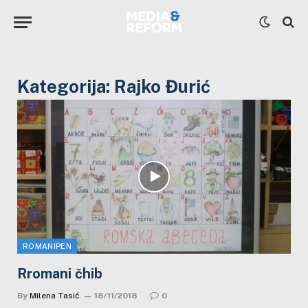
Kategorija:
Rajko Đurić
ROMANIPEN
Rromani čhib
By
Milena Tasić
18/11/2018
0