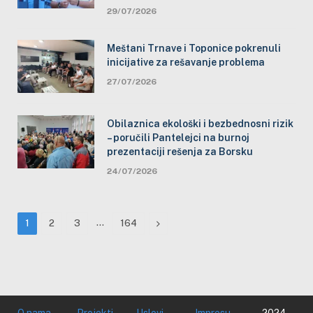
29/07/2026
Meštani Trnave i Toponice pokrenuli
inicijative za rešavanje problema
27/07/2026
Obilaznica ekološki i bezbednosni rizik
– poručili Pantelejci na burnoj
prezentaciji rešenja za Borsku
24/07/2026
…
Next
1
2
3
164
O nama
Projekti
Uslovi
Impresu
2024.