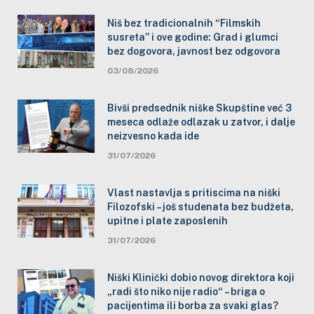
Niš bez tradicionalnih “Filmskih
susreta” i ove godine: Grad i glumci
bez dogovora, javnost bez odgovora
03/08/2026
Bivši predsednik niške Skupštine već 3
meseca odlaže odlazak u zatvor, i dalje
neizvesno kada ide
31/07/2026
Vlast nastavlja s pritiscima na niški
Filozofski – još studenata bez budžeta,
upitne i plate zaposlenih
31/07/2026
Niški Klinički dobio novog direktora koji
„radi što niko nije radio“ – briga o
pacijentima ili borba za svaki glas?