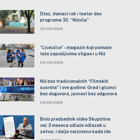
Džez, domaći rok i teatar deo
programa 32. “Nišvila”
05/08/2026
“Liceulice” – magazin koji pomaže
teže zapošljivima stigao i u Niš
04/08/2026
Niš bez tradicionalnih “Filmskih
susreta” i ove godine: Grad i glumci
bez dogovora, javnost bez odgovora
03/08/2026
Bivši predsednik niške Skupštine
već 3 meseca odlaže odlazak u
zatvor, i dalje neizvesno kada ide