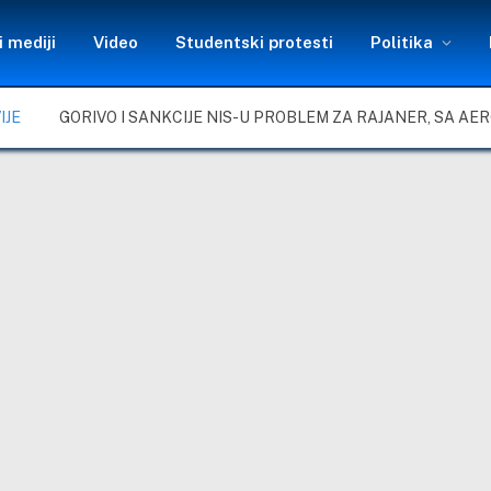
 mediji
Video
Studentski protesti
Politika
IJE