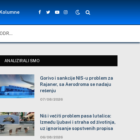
Kolumne
Facebook
Twitter
YouTube
Instagram
GORIVO I SANKCIJE NIS-U PROBLEM ZA RAJANER, SA AERODROMA SE NADAJU REŠENJU
ANALIZIRALI SMO
Gorivo i sankcije NIS-u problem za
Rajaner, sa Aerodroma se nadaju
rešenju
07/08/2026
Niš i večiti problem pasa lutalica:
Između ljubavi i straha od životinja,
uz ignorisanje sopstvenih propisa
06/08/2026