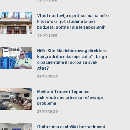
31/07/2026
Vlast nastavlja s pritiscima na niški
Filozofski – još studenata bez
budžeta, upitne i plate zaposlenih
31/07/2026
Niški Klinički dobio novog direktora
koji „radi što niko nije radio“ – briga
o pacijentima ili borba za svaki
glas?
29/07/2026
Meštani Trnave i Toponice
pokrenuli inicijative za rešavanje
problema
27/07/2026
Obilaznica ekološki i bezbednosni