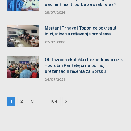
pacijentima ili borba za svaki glas?
29/07/2026
Meštani Trnave i Toponice pokrenuli
inicijative za rešavanje problema
27/07/2026
Obilaznica ekološki i bezbednosni rizik
– poručili Pantelejci na burnoj
prezentaciji rešenja za Borsku
24/07/2026
…
Next
1
2
3
164