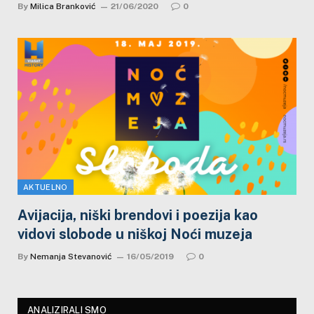
By
Milica Branković
21/06/2020
0
AKTUELNO
Avijacija, niški brendovi i poezija kao
vidovi slobode u niškoj Noći muzeja
By
Nemanja Stevanović
16/05/2019
0
ANALIZIRALI SMO