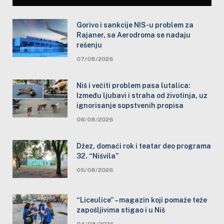
Gorivo i sankcije NIS-u problem za
Rajaner, sa Aerodroma se nadaju
rešenju
07/08/2026
Niš i večiti problem pasa lutalica:
Između ljubavi i straha od životinja, uz
ignorisanje sopstvenih propisa
06/08/2026
Džez, domaći rok i teatar deo programa
32. “Nišvila”
05/08/2026
“Liceulice” – magazin koji pomaže teže
zapošljivima stigao i u Niš
04/08/2026