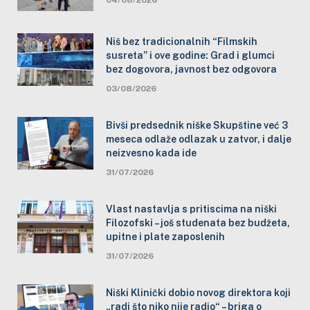
Niš bez tradicionalnih “Filmskih
susreta” i ove godine: Grad i glumci
bez dogovora, javnost bez odgovora
03/08/2026
Bivši predsednik niške Skupštine već 3
meseca odlaže odlazak u zatvor, i dalje
neizvesno kada ide
31/07/2026
Vlast nastavlja s pritiscima na niški
Filozofski – još studenata bez budžeta,
upitne i plate zaposlenih
31/07/2026
Niški Klinički dobio novog direktora koji
„radi što niko nije radio“ – briga o