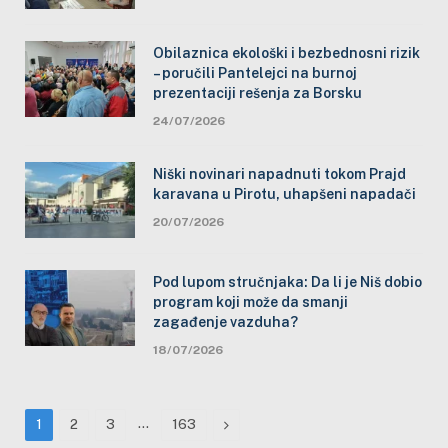
Obilaznica ekološki i bezbednosni rizik
– poručili Pantelejci na burnoj
prezentaciji rešenja za Borsku
24/07/2026
Niški novinari napadnuti tokom Prajd
karavana u Pirotu, uhapšeni napadači
20/07/2026
Pod lupom stručnjaka: Da li je Niš dobio
program koji može da smanji
zagađenje vazduha?
18/07/2026
…
Next
1
2
3
163