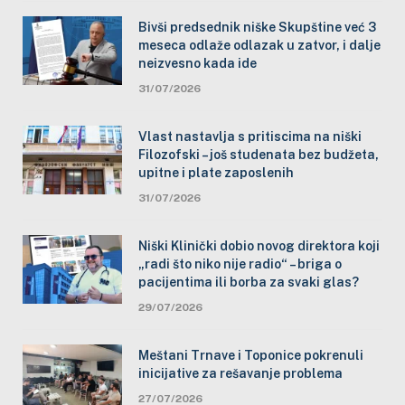
Bivši predsednik niške Skupštine već 3
meseca odlaže odlazak u zatvor, i dalje
neizvesno kada ide
31/07/2026
Vlast nastavlja s pritiscima na niški
Filozofski – još studenata bez budžeta,
upitne i plate zaposlenih
31/07/2026
Niški Klinički dobio novog direktora koji
„radi što niko nije radio“ – briga o
pacijentima ili borba za svaki glas?
29/07/2026
Meštani Trnave i Toponice pokrenuli
inicijative za rešavanje problema
27/07/2026