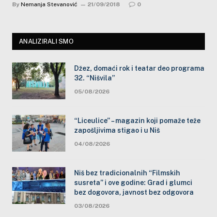
By
Nemanja Stevanović
21/09/2018
0
ANALIZIRALI SMO
Džez, domaći rok i teatar deo programa
32. “Nišvila”
05/08/2026
“Liceulice” – magazin koji pomaže teže
zapošljivima stigao i u Niš
04/08/2026
Niš bez tradicionalnih “Filmskih
susreta” i ove godine: Grad i glumci
bez dogovora, javnost bez odgovora
03/08/2026