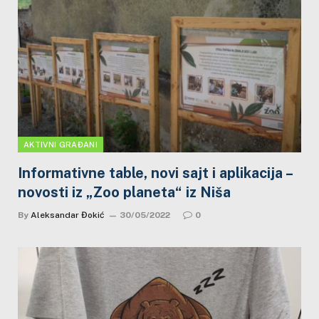
AKTIVNI GRAĐANI
Informativne table, novi sajt i aplikacija –
novosti iz „Zoo planeta“ iz Niša
By
Aleksandar Đokić
30/05/2022
0