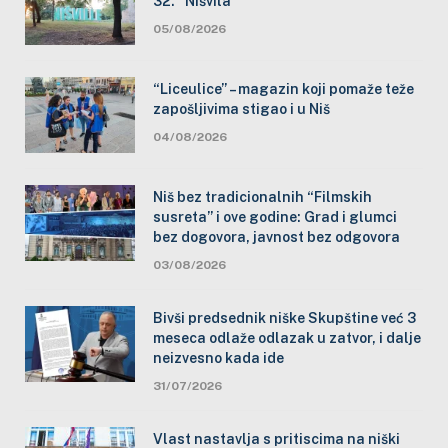
32. “Nišvila”
05/08/2026
“Liceulice” – magazin koji pomaže teže
zapošljivima stigao i u Niš
04/08/2026
Niš bez tradicionalnih “Filmskih
susreta” i ove godine: Grad i glumci
bez dogovora, javnost bez odgovora
03/08/2026
Bivši predsednik niške Skupštine već 3
meseca odlaže odlazak u zatvor, i dalje
neizvesno kada ide
31/07/2026
Vlast nastavlja s pritiscima na niški