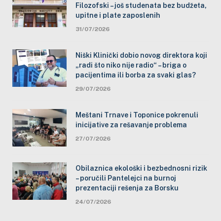
Filozofski – još studenata bez budžeta,
upitne i plate zaposlenih
31/07/2026
Niški Klinički dobio novog direktora koji
„radi što niko nije radio“ – briga o
pacijentima ili borba za svaki glas?
29/07/2026
Meštani Trnave i Toponice pokrenuli
inicijative za rešavanje problema
27/07/2026
Obilaznica ekološki i bezbednosni rizik
– poručili Pantelejci na burnoj
prezentaciji rešenja za Borsku
24/07/2026