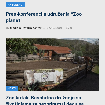
AKTUELNO
Pres-konferencija udruženja “Zoo
planet”
By
Media & Reform centar
07/10/2021
0
VESTI
Zoo kutak: Besplatno druženje sa
životinjama za nezbrinutu i decu sa