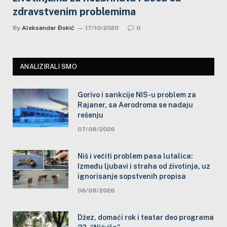
zdravstvenim problemima
By
Aleksandar Đokić
17/10/2020
0
ANALIZIRALI SMO
Gorivo i sankcije NIS-u problem za
Rajaner, sa Aerodroma se nadaju
rešenju
07/08/2026
Niš i večiti problem pasa lutalica:
Između ljubavi i straha od životinja, uz
ignorisanje sopstvenih propisa
06/08/2026
Džez, domaći rok i teatar deo programa