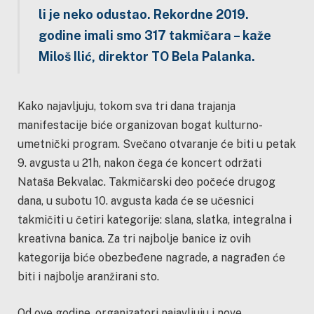
li je neko odustao. Rekordne 2019.
godine imali smo 317 takmičara – kaže
Miloš Ilić, direktor TO Bela Palanka.
Kako najavljuju, tokom sva tri dana trajanja
manifestacije biće organizovan bogat kulturno-
umetnički program. Svečano otvaranje će biti u petak
9. avgusta u 21h, nakon čega će koncert održati
Nataša Bekvalac. Takmičarski deo počeće drugog
dana, u subotu 10. avgusta kada će se učesnici
takmičiti u četiri kategorije: slana, slatka, integralna i
kreativna banica. Za tri najbolje banice iz ovih
kategorija biće obezbeđene nagrade, a nagrađen će
biti i najbolje aranžirani sto.
Od ove godine, organizatori najavljuju i nove