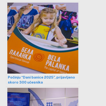
organizatori očekuju rekordan broj
posetilaca
Počinju “Dani banice 2025”, prijavljeno
skoro 300 učesnika