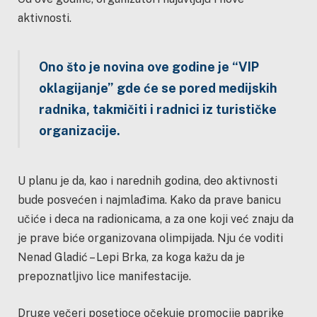
aktivnosti.
Ono što je novina ove godine je “VIP
oklagijanje” gde će se pored medijskih
radnika, takmičiti i radnici iz turističke
organizacije.
U planu je da, kao i narednih godina, deo aktivnosti
bude posvećen i najmlađima. Kako da prave banicu
učiće i deca na radionicama, a za one koji već znaju da
je prave biće organizovana olimpijada. Nju će voditi
Nenad Gladić – Lepi Brka, za koga kažu da je
prepoznatljivo lice manifestacije.
Druge večeri posetioce očekuje promocije paprike