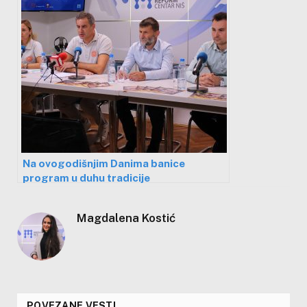
Na ovogodišnjim Danima banice
program u duhu tradicije
belopalanačkog kraja
Magdalena Kostić
POVEZANE VESTI