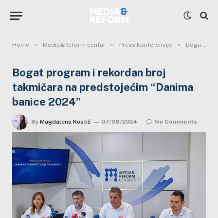
»
»
»
Home
Media&Reform centar
Press konferencije
Događaji
Bogat program i rekordan broj
takmičara na predstojećim “Danima
banice 2024”
By
Magdalena Kostić
07/08/2024
No Comments