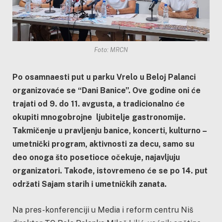
Foto: MRCN
Po osamnaesti put u parku Vrelo u Beloj Palanci
organizovaće se “Dani Banice”. Ove
godine oni će
trajati od 9. do 11. avgusta, a tradicionalno će
okupiti mnogobrojne
ljubitelje gastronomije.
Takmičenje u pravljenju banice, koncerti, kulturno –
umetnički
program, aktivnosti za decu, samo su
deo onoga što posetioce očekuje, najavljuju
organizatori. Takođe, istovremeno će se po 14. put
održati Sajam starih i umetničkih
zanata.
Na pres-konferenciji u Media i reform centru Niš