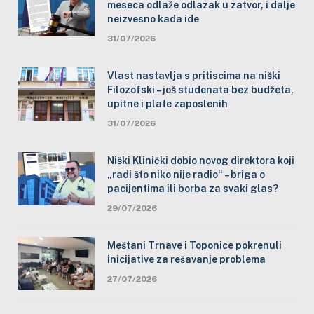
meseca odlaže odlazak u zatvor, i dalje
neizvesno kada ide
31/07/2026
Vlast nastavlja s pritiscima na niški
Filozofski – još studenata bez budžeta,
upitne i plate zaposlenih
31/07/2026
Niški Klinički dobio novog direktora koji
„radi što niko nije radio“ – briga o
pacijentima ili borba za svaki glas?
29/07/2026
Meštani Trnave i Toponice pokrenuli
inicijative za rešavanje problema
27/07/2026