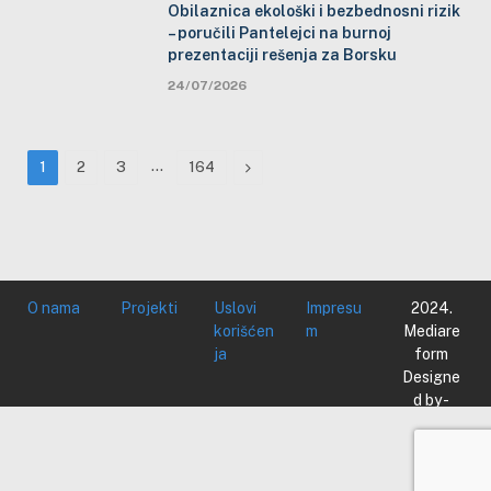
Obilaznica ekološki i bezbednosni rizik
– poručili Pantelejci na burnoj
prezentaciji rešenja za Borsku
24/07/2026
…
Next
1
2
3
164
O nama
Projekti
Uslovi
Impresu
2024.
korišćen
m
Mediare
ja
form
Designe
d by -
Mediare
form