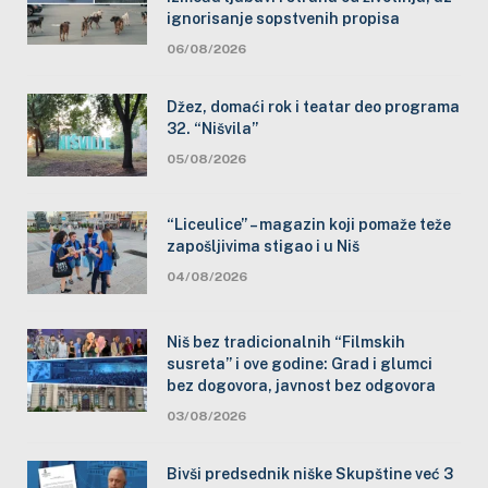
ignorisanje sopstvenih propisa
06/08/2026
Džez, domaći rok i teatar deo programa
32. “Nišvila”
05/08/2026
“Liceulice” – magazin koji pomaže teže
zapošljivima stigao i u Niš
04/08/2026
Niš bez tradicionalnih “Filmskih
susreta” i ove godine: Grad i glumci
bez dogovora, javnost bez odgovora
03/08/2026
Bivši predsednik niške Skupštine već 3