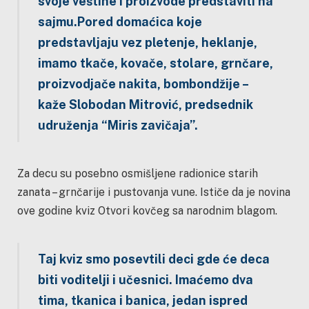
svoje veštine i proizvode predstaviti na
sajmu.Pored domaćica koje
predstavljaju vez pletenje, heklanje,
imamo tkače, kovače, stolare, grnčare,
proizvodjače nakita, bombondžije –
kaže Slobodan Mitrović, predsednik
udruženja “Miris zavičaja”.
Za decu su posebno osmišljene radionice starih
zanata – grnčarije i pustovanja vune. Ističe da je novina
ove godine kviz Otvori kovčeg sa narodnim blagom.
Taj kviz smo posevtili deci gde će deca
biti voditelji i učesnici. Imaćemo dva
tima, tkanica i banica, jedan ispred