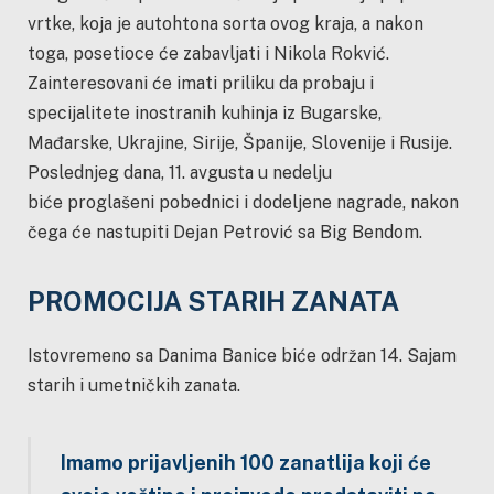
vrtke, koja je autohtona sorta ovog kraja, a nakon
toga, posetioce će zabavljati i Nikola Rokvić.
Zainteresovani će imati priliku da probaju i
specijalitete inostranih kuhinja iz Bugarske,
Mađarske, Ukrajine, Sirije, Španije, Slovenije i Rusije.
Poslednjeg dana, 11. avgusta u nedelju
biće proglašeni pobednici i dodeljene nagrade, nakon
čega će nastupiti Dejan Petrović sa Big Bendom.
PROMOCIJA STARIH ZANATA
Istovremeno sa Danima Banice biće održan 14. Sajam
starih i umetničkih zanata.
Imamo prijavljenih 100 zanatlija koji će