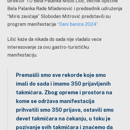
direktor TO Bela Palanka Miloš Lilić, većnik opštine
Bela Palanka Rade Mladenović i predsednik udruženja
“Miris zavičaja” Slobodan Mitrović predstavili su
program manifestacije
“Dani banice 2024”.
Lilić kaže da nikada do sada nije vladalo veće
interesovanje za ovu gastro-turističku
manifestaciju.
Premašili smo sve rekorde koje smo
imali do sada i imamo 350 prijavljenih
takmičara. Zbog opreme i prostora na
kome se održava manifestacija
prihvatili smo 350 prijava, ostavili smo
devet takmičara na čekanju, u toku je
pozivanje svih takmičara i znaćemo da