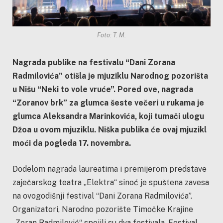
Foto: T. M.
Nagrada publike na festivalu “Dani Zorana
Radmilovića” otišla je mjuziklu Narodnog pozorišta
u Nišu “Neki to vole vruće”. Pored ove, nagrada
“Zoranov brk” za glumca šeste večeri u rukama je
glumca Aleksandra Marinkovića, koji tumači ulogu
Džoa u ovom mjuziklu. Niška publika će ovaj mjuzikl
moći da pogleda 17. novembra.
Dodelom nagrada laureatima i premijerom predstave
zaječarskog teatra „Elektra“ sinoć je spuštena zavesa
na ovogodišnji festival “Dani Zorana Radmilovića”.
Organizatori, Narodno pozorište Timočke Krajine
„Zoran Radmilović“ spojili su dva festivala, Festival