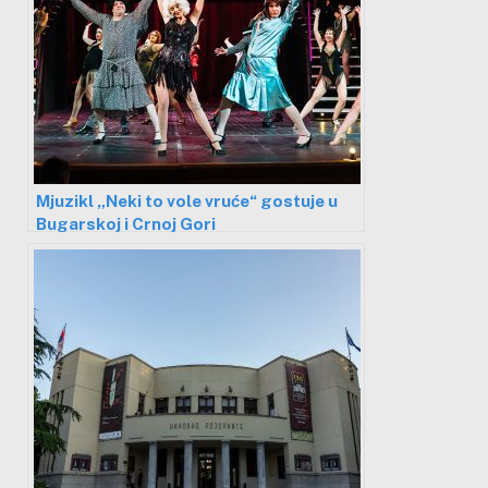
Mjuzikl „Neki to vole vruće“ gostuje u
Bugarskoj i Crnoj Gori