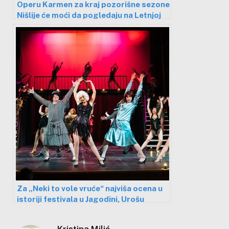
Operu Karmen za kraj pozorišne sezone
Nišlije će moći da pogledaju na Letnjoj
pozornici 27. juna
Za „Neki to vole vruće“ najviša ocena u
istoriji festivala u Jagodini, Urošu
Milojeviću priznanje „Ćuran“