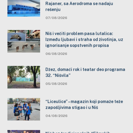
Rajaner, sa Aerodroma se nadaju
rešenju
07/08/2026
Niš i večiti problem pasa lutalica:
Između ljubavi i straha od životinja, uz
ignorisanje sopstvenih propisa
06/08/2026
Džez, domaći rok i teatar deo programa
32. “Nišvila”
05/08/2026
“Liceulice” – magazin koji pomaže teže
zapošljivima stigao i u Niš
04/08/2026