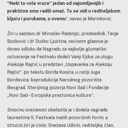
“Neki to vole vruće“ jedan od najomiljenijih i
praktično smo radili omaž. To se vidi u rediteljskom
ključu i porukama, u svemu
“, naveo je Marinković.
Žiri u sastavu dr Miroslav Radonjić, predsednik, Tanja
Bošković i dr Duško Ljuština, većinom glasova je
doneo odluku da Nagradu za najbolje glumačko
ostvarenje na Festivalu dodeli Vanji Ejdus za ulogu
Aleksije Rajčić u predstavi „Uspavanka za Aleksiju
Rajčić“, po tekstu Đorđa Kosića, u režiji Juga
Đorđevića, koprodukcija Narodnog pozorišta
Beograd, Sterijinog pozorja Novi Sad i Fondacije
„Novi Sad – Evropska prestonica kulture“.
Sinoćnu svečanost obeležila je i dodela nagrada
laureatima 5. Festivala malih pozorišnih formi, a
stručni žiri je činio: Snežana Udicki, rediteljka, član,