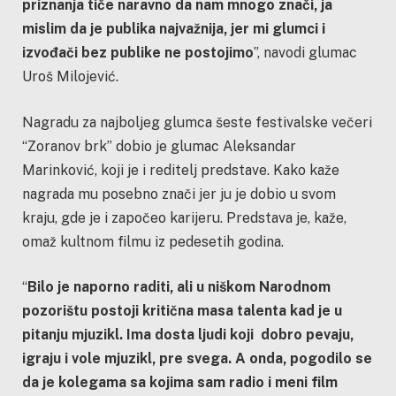
priznanja tiče naravno da nam mnogo znači, ja
mislim da je publika najvažnija, jer mi glumci i
izvođači bez publike ne postojimo
”, navodi glumac
Uroš Milojević.
Nagradu za najboljeg glumca šeste festivalske večeri
“Zoranov brk” dobio je glumac Aleksandar
Marinković, koji je i reditelj predstave. Kako kaže
nagrada mu posebno znači jer ju je dobio u svom
kraju, gde je i započeo karijeru. Predstava je, kaže,
omaž kultnom filmu iz pedesetih godina.
“
Bilo je naporno raditi, ali u niškom Narodnom
pozorištu postoji kritična masa talenta kad je u
pitanju mjuzikl. Ima dosta ljudi koji dobro pevaju,
igraju i vole mjuzikl, pre svega. A onda, pogodilo se
da je kolegama sa kojima sam radio i meni film