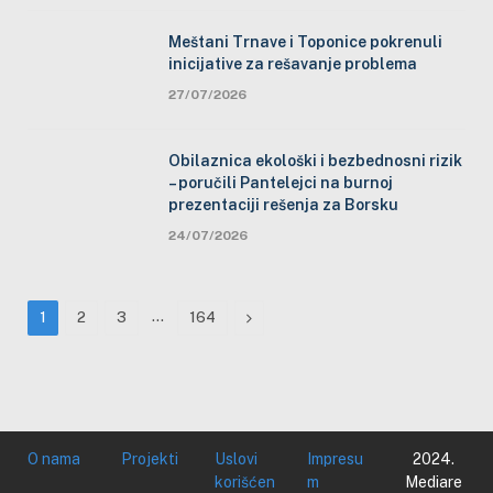
Meštani Trnave i Toponice pokrenuli
inicijative za rešavanje problema
27/07/2026
Obilaznica ekološki i bezbednosni rizik
– poručili Pantelejci na burnoj
prezentaciji rešenja za Borsku
24/07/2026
…
Next
1
2
3
164
O nama
Projekti
Uslovi
Impresu
2024.
korišćen
m
Mediare