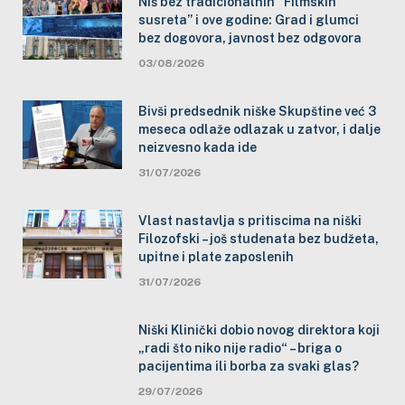
Niš bez tradicionalnih “Filmskih
susreta” i ove godine: Grad i glumci
bez dogovora, javnost bez odgovora
03/08/2026
Bivši predsednik niške Skupštine već 3
meseca odlaže odlazak u zatvor, i dalje
neizvesno kada ide
31/07/2026
Vlast nastavlja s pritiscima na niški
Filozofski – još studenata bez budžeta,
upitne i plate zaposlenih
31/07/2026
Niški Klinički dobio novog direktora koji
„radi što niko nije radio“ – briga o
pacijentima ili borba za svaki glas?
29/07/2026