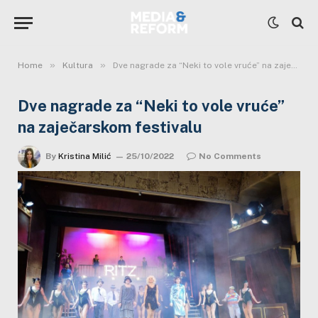
»
»
Home
Kultura
Dve nagrade za “Neki to vole vruće” na zaječarskom festivalu
Dve nagrade za “Neki to vole vruće”
na zaječarskom festivalu
By
Kristina Milić
25/10/2022
No Comments