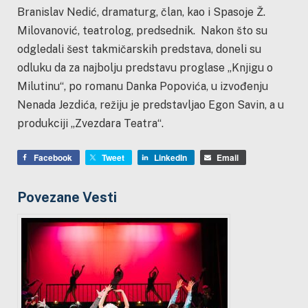
Branislav Nedić, dramaturg, član, kao i Spasoje Ž.
Milovanović, teatrolog, predsednik. Nakon što su
odgledali šest takmičarskih predstava, doneli su
odluku da za najbolju predstavu proglase „Knjigu o
Milutinu“, po romanu Danka Popovića, u izvođenju
Nenada Jezdića, režiju je predstavljao Egon Savin, a u
produkciji „Zvezdara Teatra“.
Facebook
Tweet
LinkedIn
Email
Povezane Vesti