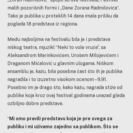
malih pozorišnih formi i „Dane Zorana Radmilovića“.
Tako je publika u proteklih 14 dana imala priliku da
pogleda 18 predstava iz regiona.
Među najboljima na festivalu bila je i predstava
niškog teatra, mjuzikl “Neki to vole vruće”, sa
Aleksandrom Marinkovićem, Urošem Milojevićem i
Draganom Mićalović u glavnim ulogama. Niškom
ansamblu je, kažu, bila posebna čast što ih je publika
nagradila i to izuzetno visokom ocenom – 9,91.
Posebno im je drago što, kako kažu, nagrada stiže od
publike koja kroz ovaj festival godinama unazad gleda
ozbiljno dobre predstave.
“
Mi smo pravili predstavu koja je pre svega za
publiku i mi uživamo zajedno sa publikom. Što se