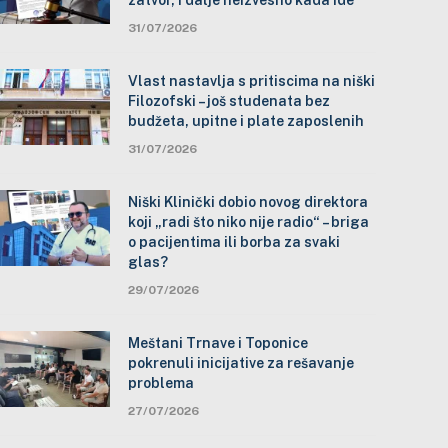
zatvor, i dalje neizvesno kada ide
31/07/2026
Vlast nastavlja s pritiscima na niški
Filozofski – još studenata bez
budžeta, upitne i plate zaposlenih
31/07/2026
Niški Klinički dobio novog direktora
koji „radi što niko nije radio“ – briga
o pacijentima ili borba za svaki
glas?
29/07/2026
Meštani Trnave i Toponice
pokrenuli inicijative za rešavanje
problema
27/07/2026