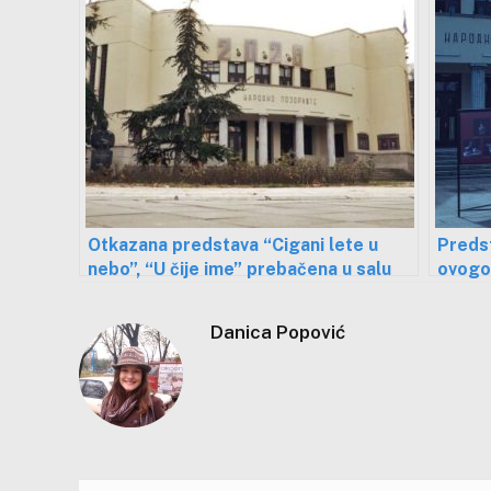
Otkazana predstava “Cigani lete u
Preds
nebo”, “U čije ime” prebačena u salu
ovogod
Narodnog pozorišta
raskr
Danica Popović