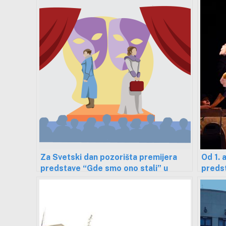
Za Svetski dan pozorišta premijera
Od 1. 
predstave “Gde smo ono stali” u
predst
niškom Narodnom