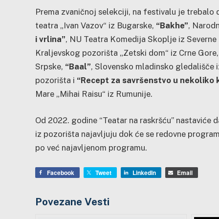
Prema zvaničnoj selekciji, na festivalu je trebal
teatra „Ivan Vazov“ iz Bugarske,
“Bakhe”
, Narodn
i vrlina”
, NU Teatra Komedija Skoplje iz Severne
Kraljevskog pozorišta „Zetski dom“ iz Crne Gore
Srpske,
“Baal”
, Slovensko mladinsko gledališče i
pozorišta i
“Recept za savršenstvo u nekoliko 
Mare „Mihai Raisu“ iz Rumunije.
Od 2022. godine “Teatar na raskršću” nastaviće 
iz pozorišta najavljuju dok će se redovne progra
po već najavljenom programu.
Facebook
Tweet
LinkedIn
Email
Povezane Vesti