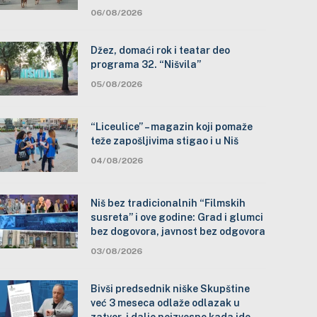
06/08/2026
Džez, domaći rok i teatar deo
programa 32. “Nišvila”
05/08/2026
“Liceulice” – magazin koji pomaže
teže zapošljivima stigao i u Niš
04/08/2026
Niš bez tradicionalnih “Filmskih
susreta” i ove godine: Grad i glumci
bez dogovora, javnost bez odgovora
03/08/2026
Bivši predsednik niške Skupštine
već 3 meseca odlaže odlazak u