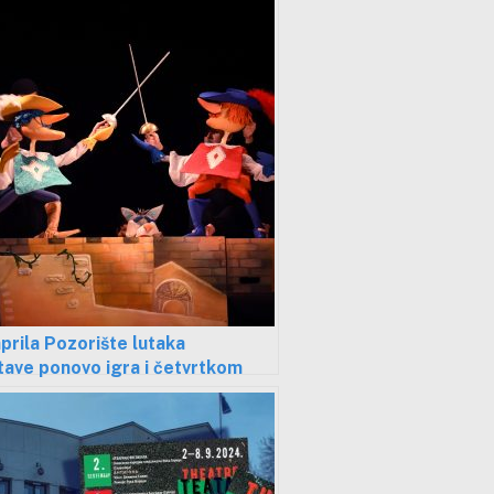
aprila Pozorište lutaka
ave ponovo igra i četvrtkom