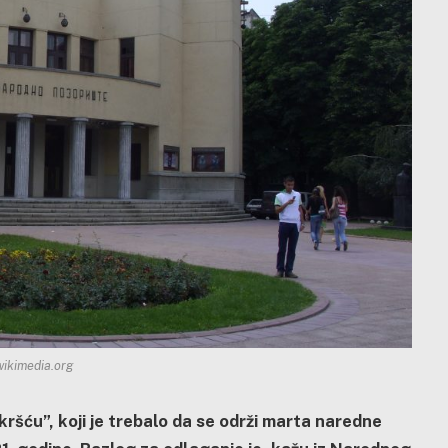
wikimedia.org
ršću”, koji je trebalo da se održi marta naredne