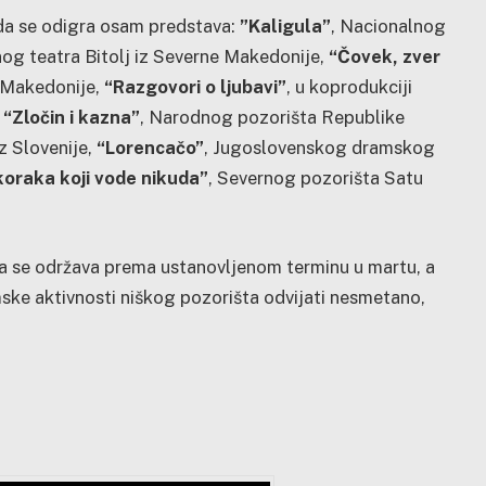
o da se odigra osam predstava:
”Kaligula”
, Nacionalnog
og teatra Bitolj iz Severne Makedonije,
“Čovek, zver
 Makedonije,
“Razgovori o ljubavi”
, u koprodukciji
,
“Zločin i kazna”
, Narodnog pozorišta Republike
z Slovenije,
“Lorencačo”
, Jugoslovenskog dramskog
koraka koji vode nikuda”
, Severnog pozorišta Satu
da se održava prema ustanovljenom terminu u martu, a
mske aktivnosti niškog pozorišta odvijati nesmetano,