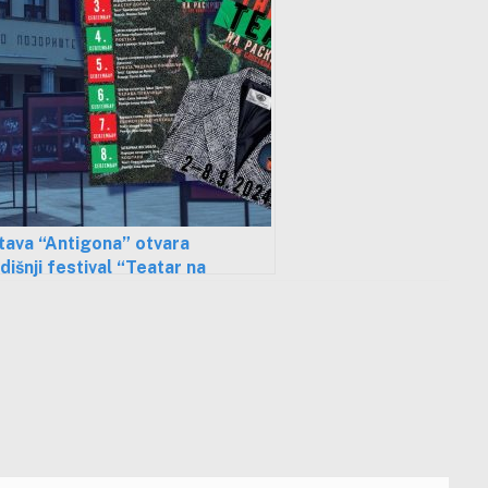
tava “Antigona” otvara
išnji festival “Teatar na
šću”