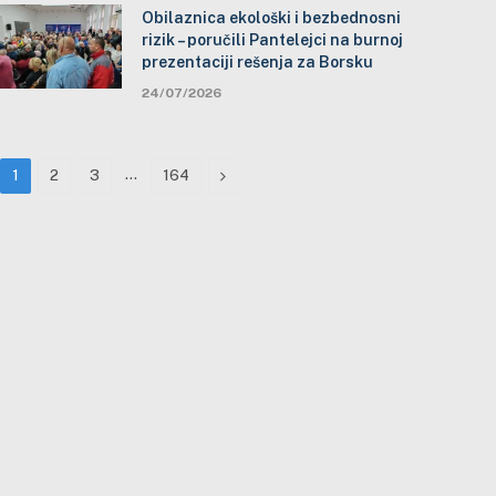
Obilaznica ekološki i bezbednosni
rizik – poručili Pantelejci na burnoj
prezentaciji rešenja za Borsku
24/07/2026
…
Next
1
2
3
164