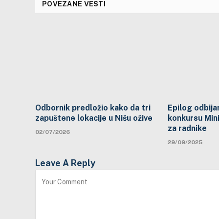
POVEZANE VESTI
Odbornik predložio kako da tri
Epilog odbijan
zapuštene lokacije u Nišu ožive
konkursu Mini
za radnike
02/07/2026
29/09/2025
Leave A Reply