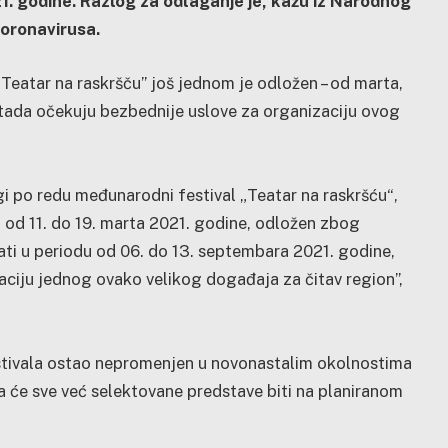
1. godine. Razlog za odlaganje je, kažu iz Narodnog
koronavirusa.
Teatar na raskršču” još jednom je odložen – od marta,
ada očekuju bezbednije uslove za organizaciju ovog
i po redu međunarodni festival „Teatar na raskršću“,
u od 11. do 19. marta 2021. godine, odložen zbog
ati u periodu od 06. do 13. septembara 2021. godine,
ciju jednog ovako velikog događaja za čitav region”,
estivala ostao nepromenjen u novonastalim okolnostima
a će sve već selektovane predstave biti na planiranom