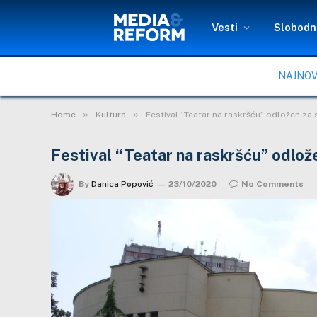
Vesti
Slobodni
NAJNOV
»
»
Home
Kultura
Festival “Teatar na raskršću” odložen za
Festival “Teatar na raskršću” odlo
By
Danica Popović
23/10/2020
No Comments