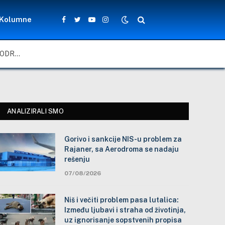
Kolumne
Facebook
Twitter
YouTube
Instagram
GORIVO I SANKCIJE NIS-U PROBLEM ZA RAJANER, SA AERODROMA SE NADAJU REŠENJU
ANALIZIRALI SMO
Gorivo i sankcije NIS-u problem za
Rajaner, sa Aerodroma se nadaju
rešenju
07/08/2026
Niš i večiti problem pasa lutalica:
Između ljubavi i straha od životinja,
uz ignorisanje sopstvenih propisa