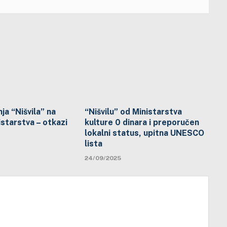
ja “Nišvila” na
“Nišvilu” od Ministarstva
starstva – otkazi
kulture 0 dinara i preporučen
lokalni status, upitna UNESCO
lista
24/09/2025