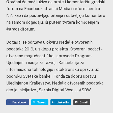
Građani će moći uživo da prate i komentarišu gradski
forum na Facebook stranici Media i reform centra
Niš, kao i da postavljaju pitanja i ostavljaju komentare
na samom događaju, ili putem tvitera korišćenjem
#gradskiforum.
Događaj se održava u okviru Nedelje otvorenih
podataka 2019, u sklopu projekta „Otvoreni podaci –
otvorene mogućnosti“ koji sprovode Program
Ujedinjenih nacija za razvoj i Kancelarija za
informacione tehnologije i elektronsku upravu, uz
podršku Svetske banke i Fonda za dobru upravu
Ujedinjenog Kraljevstva. Nedelja otvorenih podataka
deo je inicijative „Serbia Digital Week“. #SDW
Facebook
Tweet
LinkedIn
Email