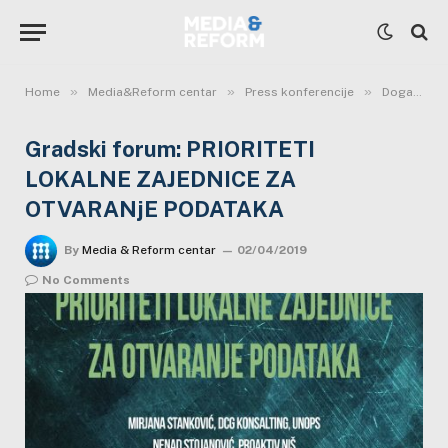
»
»
»
Home
Media&Reform centar
Press konferencije
Događaji
Gradski forum: PRIORITETI
LOKALNE ZAJEDNICE ZA
OTVARANjE PODATAKA
By
Media & Reform centar
02/04/2019
No Comments