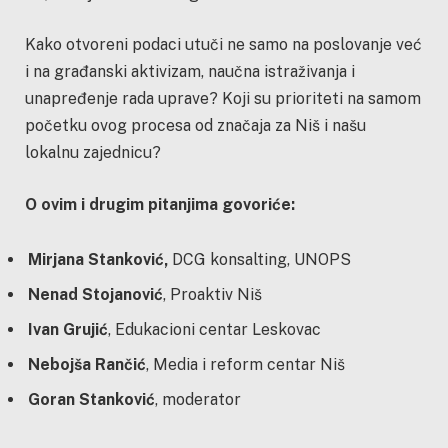
Kako otvoreni podaci utuči ne samo na poslovanje već
i na građanski aktivizam, naučna istraživanja i
unapređenje rada uprave? Koji su prioriteti na samom
početku ovog procesa od značaja za Niš i našu
lokalnu zajednicu?
O ovim i drugim pitanjima govoriće
:
Mirjana Stanković
,
DCG konsalting, UNOPS
Nenad Stojanović
, Proaktiv Niš
Ivan Grujić
, Edukacioni centar Leskovac
Nebojša Rančić
, Media i reform centar Niš
Goran Stanković
, moderator