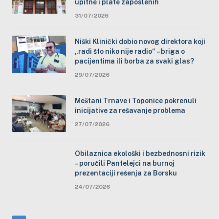
upitne i plate zaposlenih
31/07/2026
Niški Klinički dobio novog direktora koji
„radi što niko nije radio“ – briga o
pacijentima ili borba za svaki glas?
29/07/2026
Meštani Trnave i Toponice pokrenuli
inicijative za rešavanje problema
27/07/2026
Obilaznica ekološki i bezbednosni rizik
– poručili Pantelejci na burnoj
prezentaciji rešenja za Borsku
24/07/2026