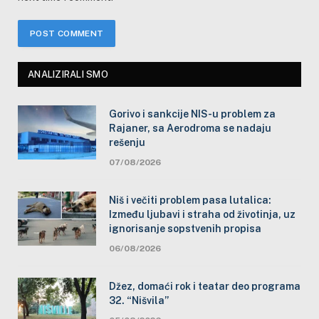
ANALIZIRALI SMO
Gorivo i sankcije NIS-u problem za
Rajaner, sa Aerodroma se nadaju
rešenju
07/08/2026
Niš i večiti problem pasa lutalica:
Između ljubavi i straha od životinja, uz
ignorisanje sopstvenih propisa
06/08/2026
Džez, domaći rok i teatar deo programa
32. “Nišvila”