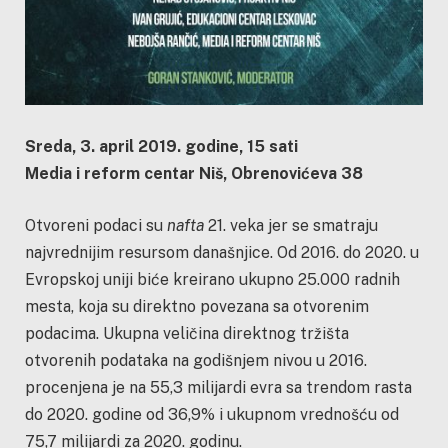
Sreda, 3. april 2019. godine, 15 sati
Media i reform centar Niš, Obrenovićeva 38
Otvoreni podaci su
nafta
21. veka jer se smatraju
najvrednijim resursom današnjice. Od 2016. do 2020. u
Evropskoj uniji biće kreirano ukupno 25.000 radnih
mesta, koja su direktno povezana sa otvorenim
podacima. Ukupna veličina direktnog tržišta
otvorenih podataka na godišnjem nivou u 2016.
procenjena je na 55,3 milijardi evra sa trendom rasta
do 2020. godine od 36,9% i ukupnom vrednošću od
75,7 milijardi za 2020. godinu.