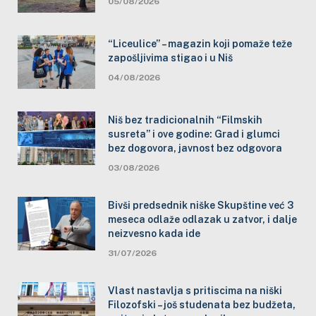
05/08/2026
“Liceulice” – magazin koji pomaže teže
zapošljivima stigao i u Niš
04/08/2026
Niš bez tradicionalnih “Filmskih
susreta” i ove godine: Grad i glumci
bez dogovora, javnost bez odgovora
03/08/2026
Bivši predsednik niške Skupštine već 3
meseca odlaže odlazak u zatvor, i dalje
neizvesno kada ide
31/07/2026
Vlast nastavlja s pritiscima na niški
Filozofski – još studenata bez budžeta,