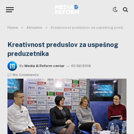
»
»
Home
Aktuelno
Kreativnost preduslov za uspešnog preduzetnika
Kreativnost preduslov za uspešnog
preduzetnika
By
Media & Reform centar
01/02/2018
No Comments