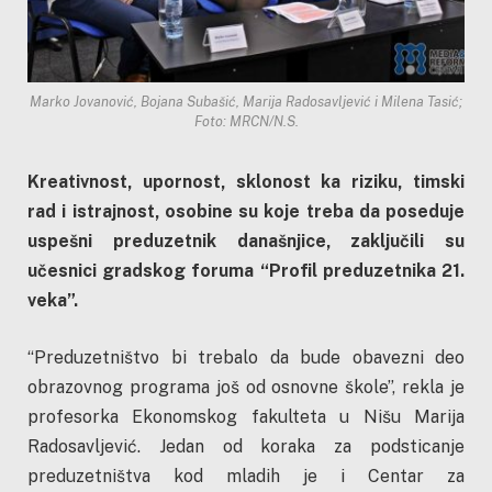
Marko Jovanović, Bojana Subašić, Marija Radosavljević i Milena Tasić;
Foto: MRCN/N.S.
Kreativnost, upornost, sklonost ka riziku, timski
rad i istrajnost, osobine su koje treba da poseduje
uspešni preduzetnik današnjice, zaključili su
učesnici gradskog foruma “Profil preduzetnika 21.
veka”.
“Preduzetništvo bi trebalo da bude obavezni deo
obrazovnog programa još od osnovne škole”, rekla je
profesorka Ekonomskog fakulteta u Nišu Marija
Radosavljević. Jedan od koraka za podsticanje
preduzetništva kod mladih je i Centar za