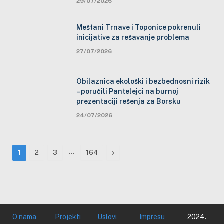
29/07/2026
Meštani Trnave i Toponice pokrenuli
inicijative za rešavanje problema
27/07/2026
Obilaznica ekološki i bezbednosni rizik
– poručili Pantelejci na burnoj
prezentaciji rešenja za Borsku
24/07/2026
…
Next
1
2
3
164
O nama
Projekti
Uslovi
Impresu
2024.