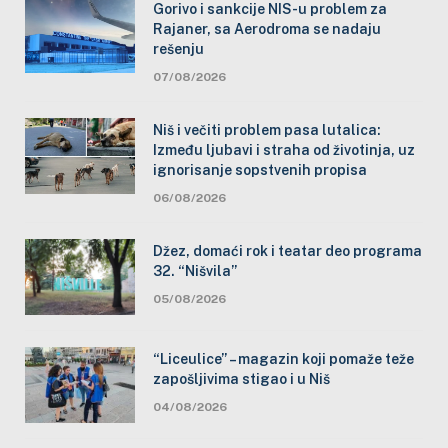
Gorivo i sankcije NIS-u problem za
Rajaner, sa Aerodroma se nadaju
rešenju
07/08/2026
Niš i večiti problem pasa lutalica:
Između ljubavi i straha od životinja, uz
ignorisanje sopstvenih propisa
06/08/2026
Džez, domaći rok i teatar deo programa
32. “Nišvila”
05/08/2026
“Liceulice” – magazin koji pomaže teže
zapošljivima stigao i u Niš
04/08/2026