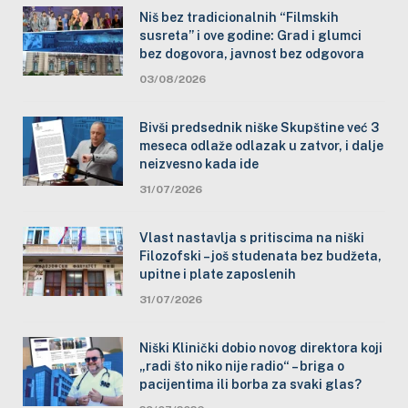
Niš bez tradicionalnih “Filmskih
susreta” i ove godine: Grad i glumci
bez dogovora, javnost bez odgovora
03/08/2026
Bivši predsednik niške Skupštine već 3
meseca odlaže odlazak u zatvor, i dalje
neizvesno kada ide
31/07/2026
Vlast nastavlja s pritiscima na niški
Filozofski – još studenata bez budžeta,
upitne i plate zaposlenih
31/07/2026
Niški Klinički dobio novog direktora koji
„radi što niko nije radio“ – briga o
pacijentima ili borba za svaki glas?