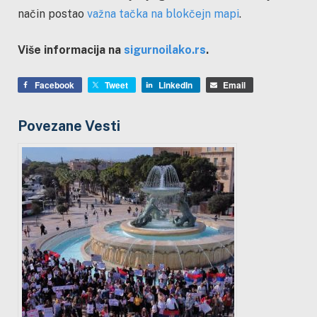
način postao
važna tačka na blokčejn mapi
.
Više informacija na
sigurnoilako.rs
.
Facebook
Tweet
LinkedIn
Email
Povezane Vesti