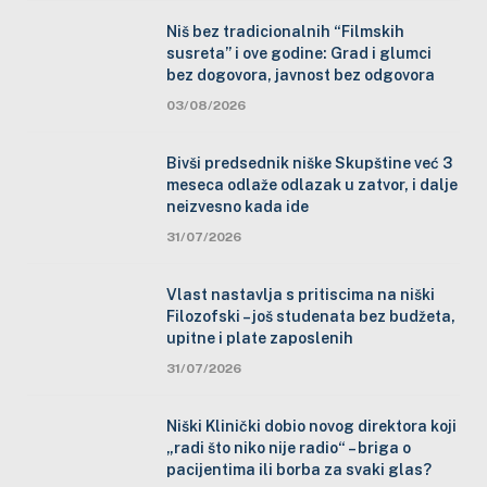
Niš bez tradicionalnih “Filmskih
susreta” i ove godine: Grad i glumci
bez dogovora, javnost bez odgovora
03/08/2026
Bivši predsednik niške Skupštine već 3
meseca odlaže odlazak u zatvor, i dalje
neizvesno kada ide
31/07/2026
Vlast nastavlja s pritiscima na niški
Filozofski – još studenata bez budžeta,
upitne i plate zaposlenih
31/07/2026
Niški Klinički dobio novog direktora koji
„radi što niko nije radio“ – briga o
pacijentima ili borba za svaki glas?