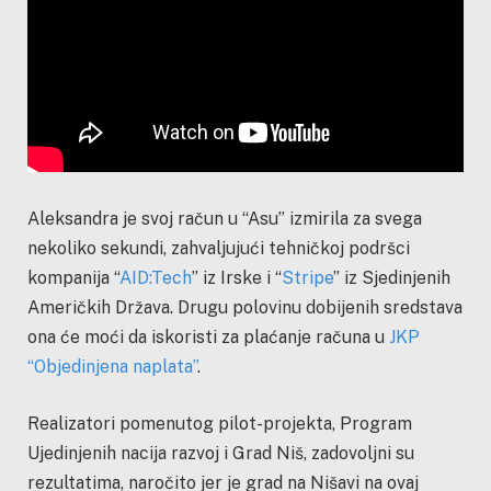
Aleksandra je svoj račun u “Asu” izmirila za svega
nekoliko sekundi, zahvaljujući tehničkoj podršci
kompanija “
AID:Tech
” iz Irske i “
Stripe
” iz Sjedinjenih
Američkih Država. Drugu polovinu dobijenih sredstava
ona će moći da iskoristi za plaćanje računa u
JKP
“Objedinjena naplata”
.
Realizatori pomenutog pilot-projekta, Program
Ujedinjenih nacija razvoj i Grad Niš, zadovoljni su
rezultatima, naročito jer je grad na Nišavi na ovaj