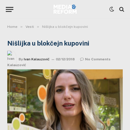
»
»
Home
Vesti
Nišlijka u blokčejn kupovini
Nišlijka u blokčejn kupovini
By
Ivan Kalauzović
02/12/2018
No Comments