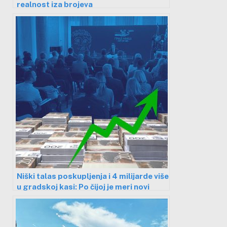
realnost iza brojeva
Niški talas poskupljenja i 4 milijarde više
u gradskoj kasi: Po čijoj je meri novi
budžet?