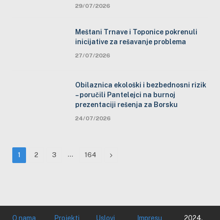
29/07/2026
Meštani Trnave i Toponice pokrenuli
inicijative za rešavanje problema
27/07/2026
Obilaznica ekološki i bezbednosni rizik
– poručili Pantelejci na burnoj
prezentaciji rešenja za Borsku
24/07/2026
…
Next
1
2
3
164
O nama
Projekti
Uslovi
Impresu
2024.