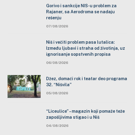
Gorivo i sankcije NIS-u problem za
Rajaner, sa Aerodroma se nadaju
rešenju
07/08/2026
Niš i večiti problem pasa lutalica:
Između ljubavi i straha od životinja, uz
ignorisanje sopstvenih propisa
06/08/2026
Džez, domaći rok i teatar deo programa
32. “Nišvila”
05/08/2026
“Liceulice” – magazin koji pomaže teže
zapošljivima stigao i u Niš
04/08/2026