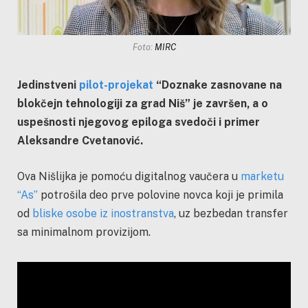
Foto:
MIRC
Jedinstveni
pilot-projekat
“Doznake zasnovane na
blokčejn tehnologiji za grad Niš” je završen, a o
uspešnosti njegovog epiloga svedoči i primer
Aleksandre Cvetanović.
Ova Nišlijka je pomoću digitalnog vaučera u
marketu
“As”
potrošila deo prve polovine novca koji je primila
od
bliske osobe iz inostranstva
, uz bezbedan transfer
sa minimalnom provizijom.