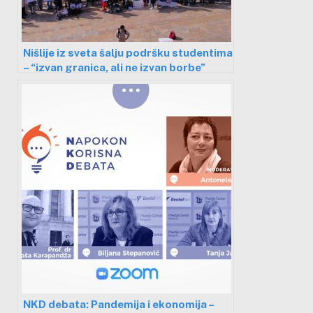
Nišlije iz sveta šalju podršku studentima
– “izvan granica, ali ne izvan borbe”
NKD debata: Pandemija i ekonomija –