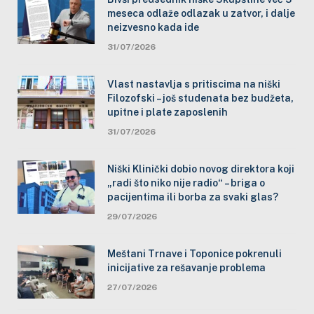
meseca odlaže odlazak u zatvor, i dalje
neizvesno kada ide
31/07/2026
Vlast nastavlja s pritiscima na niški
Filozofski – još studenata bez budžeta,
upitne i plate zaposlenih
31/07/2026
Niški Klinički dobio novog direktora koji
„radi što niko nije radio“ – briga o
pacijentima ili borba za svaki glas?
29/07/2026
Meštani Trnave i Toponice pokrenuli
inicijative za rešavanje problema
27/07/2026