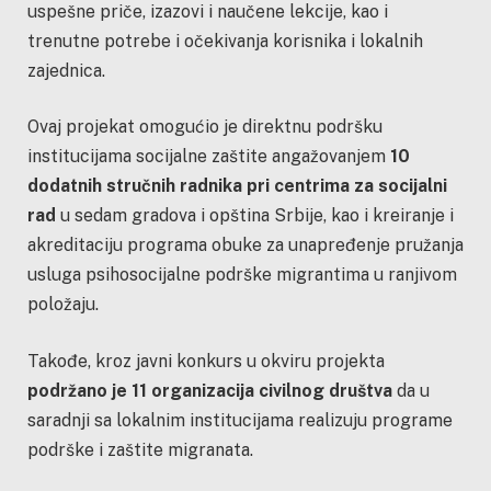
uspešne priče, izazovi i naučene lekcije, kao i
trenutne potrebe i očekivanja korisnika i lokalnih
zajednica.
Ovaj projekat omogućio je direktnu podršku
institucijama socijalne zaštite angažovanjem
10
dodatnih stručnih radnika pri centrima za socijalni
rad
u sedam gradova i opština Srbije, kao i kreiranje i
akreditaciju programa obuke za unapređenje pružanja
usluga psihosocijalne podrške migrantima u ranjivom
položaju.
Takođe, kroz javni konkurs u okviru projekta
podržano je 11 organizacija civilnog društva
da u
saradnji sa lokalnim institucijama realizuju programe
podrške i zaštite migranata.