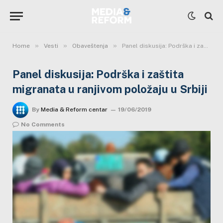
»
»
»
Home
Vesti
Obaveštenja
Panel diskusija: Podrška i zaštita migranata u ranjivom položaju u Srbiji
Panel diskusija: Podrška i zaštita
migranata u ranjivom položaju u Srbiji
By
Media & Reform centar
19/06/2019
No Comments