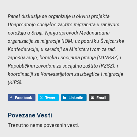
Panel diskusija se organizuje u okviru projekta
Unapređenje socijalne zaštite migranata u ranjivom
položaju u Srbiji. Njega sprovodi Međunarodna
organizacija za migracije (IOM) uz podršku Švajcarske
Konfederacije, u saradnji sa Ministarstvom za rad,
zapošljavanje, boračka i socijalna pitanja (MINRSZ) i
Republičkim zavodom za socijalnu zaštitu (RZSZ), i
koordinaciji sa Komesarijatom za izbeglice i migracije
(KIRS).
Facebook
Tweet
LinkedIn
Email
Povezane Vesti
Trenutno nema povezanih vesti.