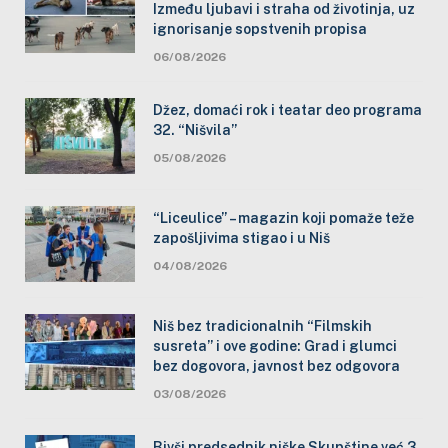
Između ljubavi i straha od životinja, uz
ignorisanje sopstvenih propisa
06/08/2026
Džez, domaći rok i teatar deo programa
32. “Nišvila”
05/08/2026
“Liceulice” – magazin koji pomaže teže
zapošljivima stigao i u Niš
04/08/2026
Niš bez tradicionalnih “Filmskih
susreta” i ove godine: Grad i glumci
bez dogovora, javnost bez odgovora
03/08/2026
Bivši predsednik niške Skupštine već 3