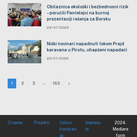
Obilaznica ekološki i bezbednosni rizik
– poručili Pantelejci na burnoj
prezentaciji rešenja za Borsku
24/07/2026
Niški novinari napadnuti tokom Prajd
karavana u Pirotu, uhapšeni napadači
20/07/2026
…
Next
1
2
3
163
O nama
Projekti
Uslovi
Impresu
2024.
korišćen
m
Mediare
ja
form