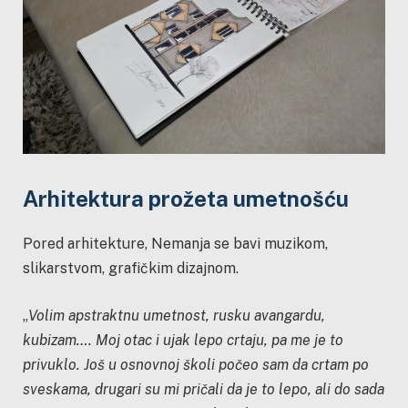
Arhitektura prožeta umetnošću
Pored arhitekture, Nemanja se bavi muzikom,
slikarstvom, grafičkim dizajnom.
„
Volim apstraktnu umetnost, rusku avangardu,
kubizam…. Moj otac i ujak lepo crtaju, pa me je to
privuklo. Još u osnovnoj školi počeo sam da crtam po
sveskama, drugari su mi pričali da je to lepo, ali do sada