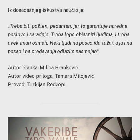
Iz dosadašnjeg iskustva naučio je:
„
Treba biti pošten, pedantan, jer to garantuje naredne
poslove i saradnje. Treba lepo objasniti ljudima, i treba
uvek imati osmeh. Neki ljudi na posao idu tužni, a ja i na
posao i na predavanja odlazim nasmejan
“.
Autor članka: Milica Branković
Autor video priloga: Tamara Milojević
Prevod: Turkijan Redžepi