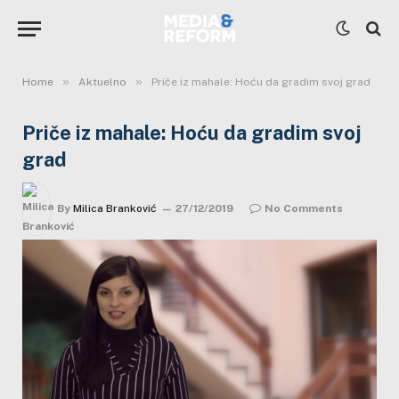
»
»
Home
Aktuelno
Priče iz mahale: Hoću da gradim svoj grad
Priče iz mahale: Hoću da gradim svoj
grad
By
Milica Branković
27/12/2019
No Comments