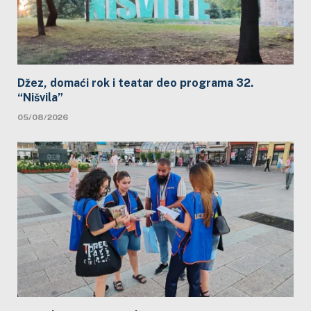
Džez, domaći rok i teatar deo programa 32.
“Nišvila”
05/08/2026