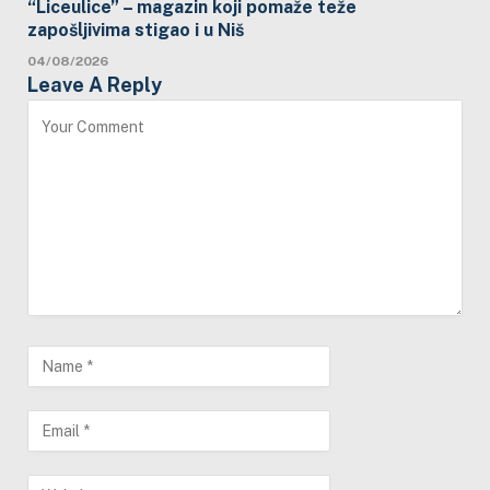
“Liceulice” – magazin koji pomaže teže
zapošljivima stigao i u Niš
04/08/2026
Leave A Reply