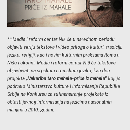
***Media i reform centar Niš će u narednom periodu
objaviti seriju tekstova i video priloga o kulturi, tradiciji,
jeziku, religiji, kao i novim kulturnim praksama Roma u
Nišu i okolini. Media i reform centar Niš će tekstove
objavljivati na srpskom i romskom jeziku, kao deo
projekta
„Vakeribe taro mahale- priče iz mahale”
koji je
podržalo Ministarstvo kulture i informisanja Republike
Srbije na Konkursu za sufinansiranje projekata iz
oblasti javnog informisanja na jezicima nacionalnih
manjina u 2019. godini.