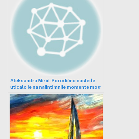
Aleksandra Mirić: Porodično nasleđe
uticalo je na najintimnije momente mog
stvaralaštva