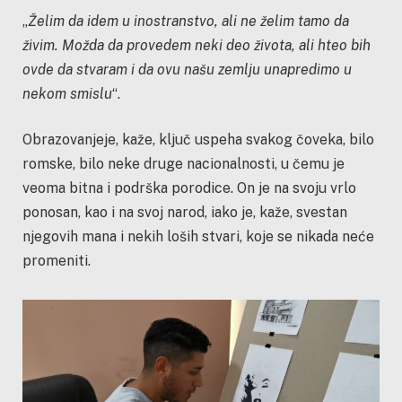
„
Želim da idem u inostranstvo, ali ne želim tamo da
živim. Možda da provedem neki deo života, ali hteo bih
ovde da stvaram i da ovu našu zemlju unapredimo u
nekom smislu
“.
Obrazovanjeje, kaže, ključ uspeha svakog čoveka, bilo
romske, bilo neke druge nacionalnosti, u čemu je
veoma bitna i podrška porodice. On je na svoju vrlo
ponosan, kao i na svoj narod, iako je, kaže, svestan
njegovih mana i nekih loših stvari, koje se nikada neće
promeniti.