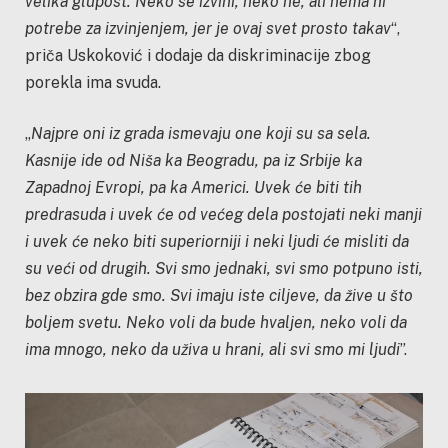
velika glupost. Neko se izvini, neko ne, ali nema ni
potrebe za izvinjenjem, jer je ovaj svet prosto takav
“,
priča Uskoković i dodaje da diskriminacije zbog
porekla ima svuda.
„
Najpre oni iz grada ismevaju one koji su sa sela.
Kasnije ide od Niša ka Beogradu, pa iz Srbije ka
Zapadnoj Evropi, pa ka Americi. Uvek će biti tih
predrasuda i uvek će od većeg dela postojati neki manji
i uvek će neko biti superiorniji i neki ljudi će misliti da
su veći od drugih. Svi smo jednaki, svi smo potpuno isti,
bez obzira gde smo. Svi imaju iste ciljeve, da žive u što
boljem svetu. Neko voli da bude hvaljen, neko voli da
ima mnogo, neko da uživa u hrani, ali svi smo mi ljudi
”.