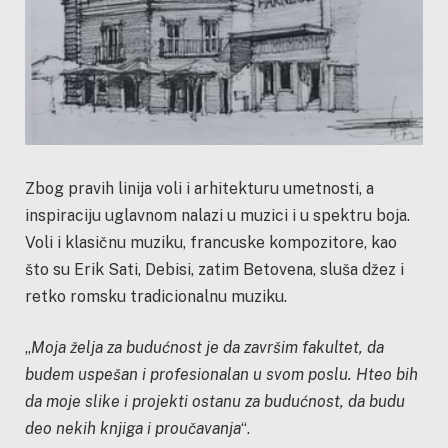
Zbog pravih linija voli i arhitekturu umetnosti, a
inspiraciju uglavnom nalazi u muzici i u spektru boja.
Voli i klasičnu muziku, francuske kompozitore, kao
što su Erik Sati, Debisi, zatim Betovena, sluša džez i
retko romsku tradicionalnu muziku.
„
Moja želja za budućnost je da završim fakultet, da
budem uspešan i profesionalan u svom poslu. Hteo bih
da moje slike i projekti ostanu za budućnost, da budu
deo nekih knjiga i proučavanja
“.