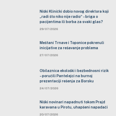
Niški Klinički dobio novog direktora koji
„radi što niko nije radio“ – briga o
pacijentima ili borba za svaki glas?
29/07/2026
Meštani Trnave i Toponice pokrenuli
inicijative za rešavanje problema
27/07/2026
Obilaznica ekološki i bezbednosni rizik
– poručili Pantelejci na burnoj
prezentaciji rešenja za Borsku
24/07/2026
Niški novinari napadnuti tokom Prajd
karavana u Pirotu, uhapšeni napadači
20/07/2026