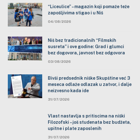
“Liceulice” – magazin koji pomaže teže
zapošljivima stigao i u Niš
04/08/2026
Niš bez tradicionalnih “Filmskih
susreta” i ove godine: Grad i glumci
bez dogovora, javnost bez odgovora
03/08/2026
Bivši predsednik niške Skupštine već 3
meseca odlaže odlazak u zatvor, i dalje
neizvesno kada ide
31/07/2026
Vlast nastavlja s pritiscima na niški
Filozofski – još studenata bez budžeta,
upitne i plate zaposlenih
31/07/2026