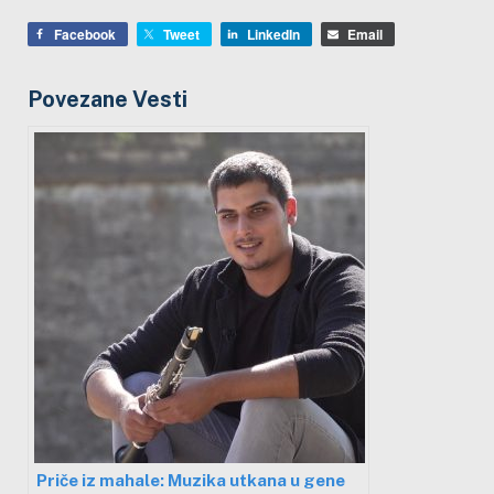
Facebook
Tweet
LinkedIn
Email
Povezane Vesti
Priče iz mahale: Muzika utkana u gene