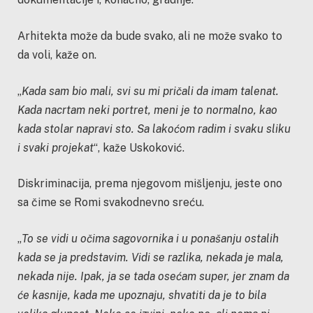
Arhitekta može da bude svako, ali ne može svako to
da voli, kaže on.
„
Kada sam bio mali, svi su mi pričali da imam talenat.
Kada nacrtam neki portret, meni je to normalno, kao
kada stolar napravi sto. Sa lakoćom radim i svaku sliku
i svaki projekat
“, kaže Uskoković.
Diskriminacija, prema njegovom mišljenju, jeste ono
sa čime se Romi svakodnevno sreću.
„
To se vidi u očima sagovornika i u ponašanju ostalih
kada se ja predstavim. Vidi se razlika, nekada je mala,
nekada nije. Ipak, ja se tada osećam super, jer znam da
će kasnije, kada me upoznaju, shvatiti da je to bila