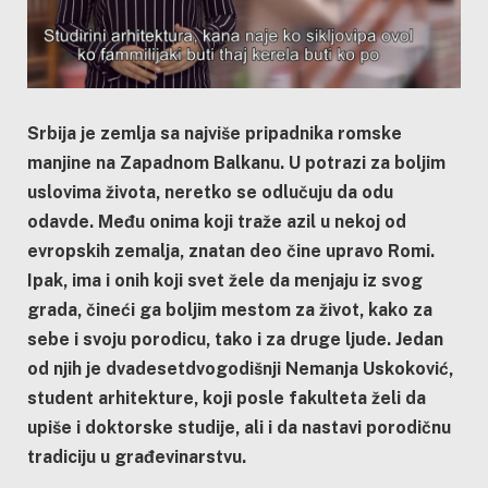
Srbija je zemlja sa najviše pripadnika romske
manjine na Zapadnom Balkanu. U potrazi za boljim
uslovima života, neretko se odlučuju da odu
odavde. Među onima koji traže azil u nekoj od
evropskih zemalja, znatan deo čine upravo Romi.
Ipak, ima i onih koji svet žele da menjaju iz svog
grada, čineći ga boljim mestom za život, kako za
sebe i svoju porodicu, tako i za druge ljude. Jedan
od njih je dvadesetdvogodišnji Nemanja Uskoković,
student arhitekture, koji posle fakulteta želi da
upiše i doktorske studije, ali i da nastavi porodičnu
tradiciju u građevinarstvu.