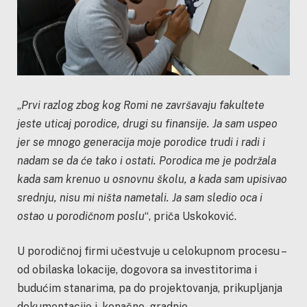
„
Prvi razlog zbog kog Romi ne završavaju fakultete
jeste uticaj porodice, drugi su finansije. Ja sam uspeo
jer se mnogo generacija moje porodice trudi i radi i
nadam se da će tako i ostati. Porodica me je podržala
kada sam krenuo u osnovnu školu, a kada sam upisivao
srednju, nisu mi ništa nametali. Ja sam sledio oca i
ostao u porodičnom poslu
“, priča Uskoković.
U porodičnoj firmi učestvuje u celokupnom procesu –
od obilaska lokacije, dogovora sa investitorima i
budućim stanarima, pa do projektovanja, prikupljanja
dokumentacije i, konačno, gradnje.