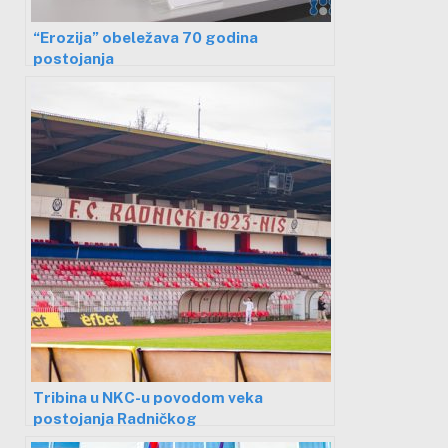
“Erozija” obeležava 70 godina
postojanja
Tribina u NKC-u povodom veka
postojanja Radničkog