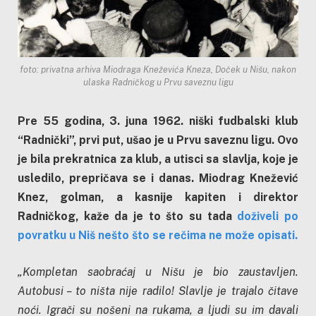
foto: privatna arhiva Miodraga Kneževića Kneza, Doček u Nišu, nakon
ulaska Radničkog u Prvu saveznu ligu
Pre 55 godina, 3. juna 1962. niški fudbalski klub
“Radnički”, prvi put, ušao je u Prvu saveznu ligu. Ovo
je bila prekratnica za klub, a utisci sa slavlja, koje je
usledilo, prepričava se i danas. Miodrag Knežević
Knez, golman, a kasnije kapiten i direktor
Radničkog, kaže da je to što su tada
doživeli po
povratku u Niš nešto što se rečima ne može opisati.
„Kompletan saobraćaj u Nišu je bio zaustavljen.
Autobusi – to ništa nije radilo! Slavlje je trajalo čitave
noći. Igrači su nošeni na rukama, a ljudi su im davali