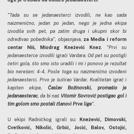
“Tada su se jedanaesterci izvodili, ne kao sada
naizmenično, jedan po jedan, nego je jedna ekipa
izvodila svih pet, pa zatim druga i ukupni skor bi
određivao pobednika”
, objasnjava,
za Media i reform
centar Niš, Miodrag Knežević Knez
.
“Prvi su
jedanaesterce izvodili igrači Vardara. Od pet su postigli
četiri gola, što smo isto uradili i mi i ponovo je rezultat
bio nerešen: 4-4. Posle toga su naizmenično izvođeni
jedanaesterci. Prvo je šutirao Vardar. Kvalitetan igrač i
kapiten ekipe,
Časlav Božinovski, promašio je
jedanaesterac
, da bi naš
Vitomir Sovrović postigao gol i
tim golom smo postali članovi Prve lige
“
.
U ekipi Radničkog igrali su:
Knežević, Dimovski,
Cvetković, Nikolić, Grbić, Jocić, Balov, Ostojić,