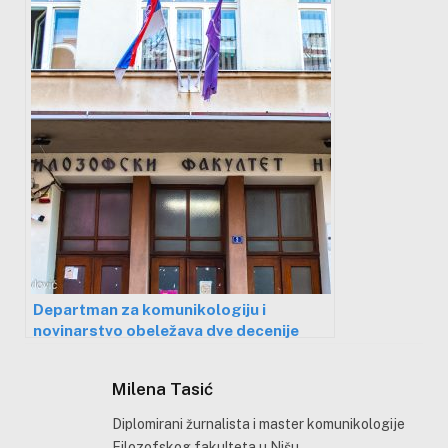
Departman za komunikologiju i
novinarstvo obeležava dve decenije
rada
Milena Tasić
Diplomirani žurnalista i master komunikologije
Filozofskog fakulteta u Nišu.