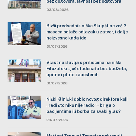
bez dogovora, javnost bez odgovora
03/08/2026
Bivši predsednik niške Skupštine već 3
meseca odlaže odlazak u zatvor, i dalje
neizvesno kada ide
31/07/2026
Vlast nastavlja s pritiscima na niški
Filozofski – još studenata bez budžeta,
upitne i plate zaposlenih
31/07/2026
Niški Klinički dobio novog direktora koji
„radi što niko nije radio“ – briga o
pacijentima ili borba za svaki glas?
29/07/2026
Meštani Trnave i Toponice pokrenuli