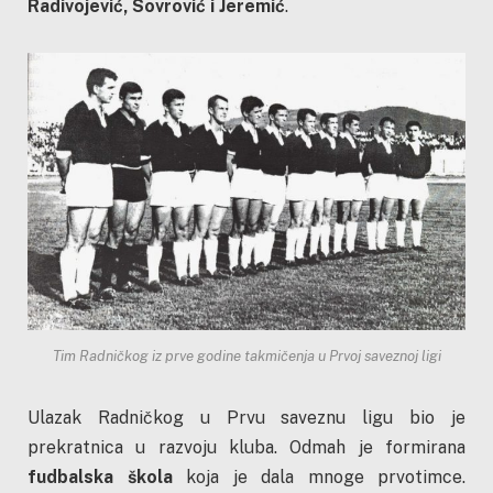
Radivojević, Sovrović i Jeremić
.
Tim Radničkog iz prve godine takmičenja u Prvoj saveznoj ligi
Ulazak Radničkog u Prvu saveznu ligu bio je
prekratnica u razvoju kluba. Odmah je formirana
fudbalska škola
koja je dala mnoge prvotimce.