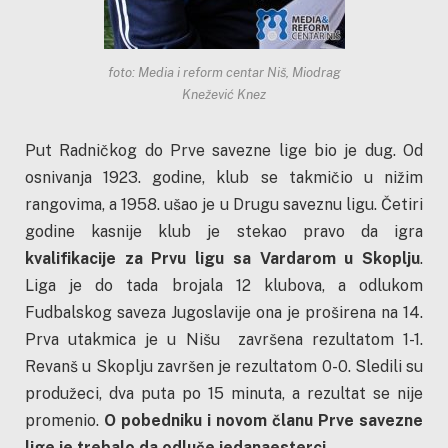
foto: Media i reform centar Niš, Miodrag
Knežević Knez
Put Radničkog do Prve savezne lige bio je dug. Od
osnivanja 1923. godine, klub se takmičio u nižim
rangovima, a 1958. ušao je u Drugu saveznu ligu. Četiri
godine kasnije klub je stekao pravo da igra
kvalifikacije za Prvu ligu sa Vardarom u Skoplju
.
Liga je do tada brojala 12 klubova, a odlukom
Fudbalskog saveza Jugoslavije ona je proširena na 14.
Prva utakmica je u Nišu završena rezultatom 1-1.
Revanš u Skoplju završen je rezultatom 0-0. Sledili su
produžeci, dva puta po 15 minuta, a rezultat se nije
promenio.
O pobedniku i novom članu Prve savezne
lige je trebalo da odluče jedanaesterci
.