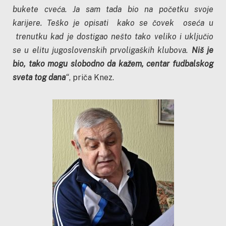
bukete cveća. Ja sam tada bio na početku svoje
karijere. Teško je opisati kako se čovek oseća u
trenutku kad je dostigao nešto tako veliko i uključio
se u elitu jugoslovenskih prvoligaških klubova.
Niš je
bio, tako mogu slobodno da kažem, centar fudbalskog
sveta tog dana
“
, priča Knez.