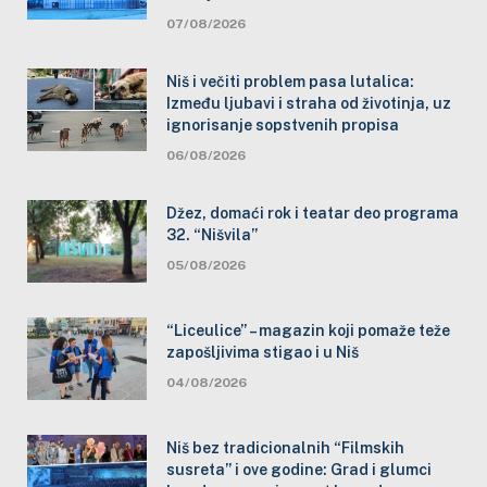
07/08/2026
Niš i večiti problem pasa lutalica:
Između ljubavi i straha od životinja, uz
ignorisanje sopstvenih propisa
06/08/2026
Džez, domaći rok i teatar deo programa
32. “Nišvila”
05/08/2026
“Liceulice” – magazin koji pomaže teže
zapošljivima stigao i u Niš
04/08/2026
Niš bez tradicionalnih “Filmskih
susreta” i ove godine: Grad i glumci