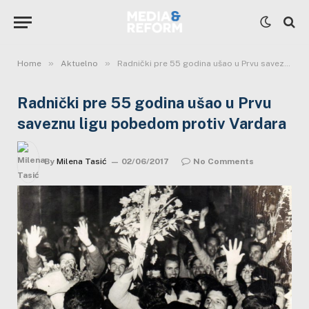
»
»
Home
Aktuelno
Radnički pre 55 godina ušao u Prvu saveznu ligu pobedom protiv Vardara
Radnički pre 55 godina ušao u Prvu
saveznu ligu pobedom protiv Vardara
By
Milena Tasić
02/06/2017
No Comments