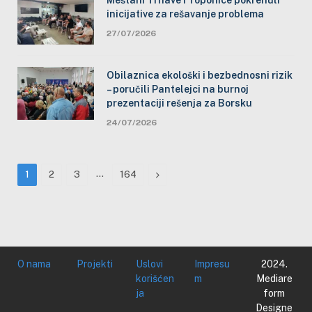
inicijative za rešavanje problema
27/07/2026
Obilaznica ekološki i bezbednosni rizik
– poručili Pantelejci na burnoj
prezentaciji rešenja za Borsku
24/07/2026
…
Next
1
2
3
164
O nama
Projekti
Uslovi
Impresu
2024.
korišćen
m
Mediare
ja
form
Designe