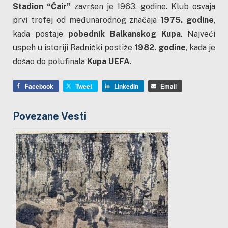
Stadion “Čair”
završen je 1963. godine. Klub osvaja
prvi trofej od međunarodnog značaja
1975. godine
,
kada postaje
pobednik Balkanskog Kupa
. Najveći
uspeh u istoriji Radnički postiže
1982. godine
, kada je
došao do polufinala
Kupa UEFA
.
Facebook
Tweet
LinkedIn
Email
Povezane Vesti