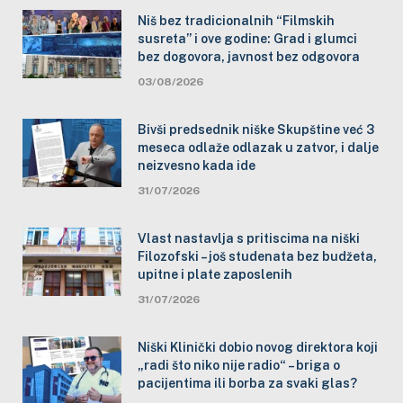
Niš bez tradicionalnih “Filmskih
susreta” i ove godine: Grad i glumci
bez dogovora, javnost bez odgovora
03/08/2026
Bivši predsednik niške Skupštine već 3
meseca odlaže odlazak u zatvor, i dalje
neizvesno kada ide
31/07/2026
Vlast nastavlja s pritiscima na niški
Filozofski – još studenata bez budžeta,
upitne i plate zaposlenih
31/07/2026
Niški Klinički dobio novog direktora koji
„radi što niko nije radio“ – briga o
pacijentima ili borba za svaki glas?