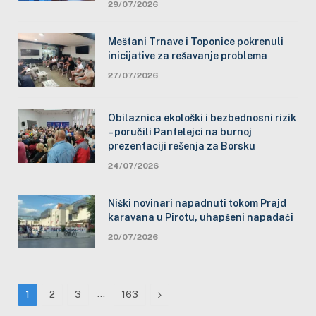
29/07/2026
Meštani Trnave i Toponice pokrenuli
inicijative za rešavanje problema
27/07/2026
Obilaznica ekološki i bezbednosni rizik
– poručili Pantelejci na burnoj
prezentaciji rešenja za Borsku
24/07/2026
Niški novinari napadnuti tokom Prajd
karavana u Pirotu, uhapšeni napadači
20/07/2026
…
Next
1
2
3
163