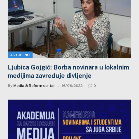
AKTUELNO
Ljubica Gojgić: Borba novinara u lokalnim
medijima zavređuje divljenje
By
Media & Reform centar
16/06/2022
0