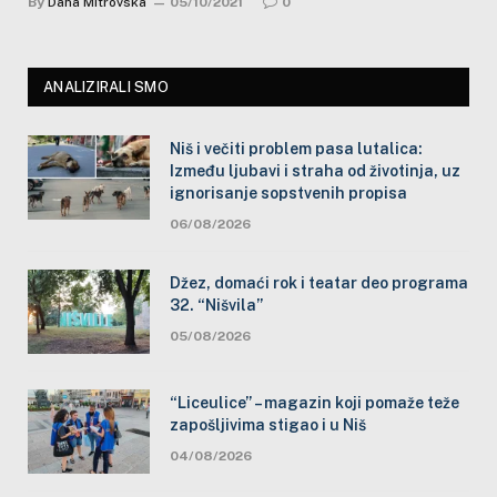
By
Dana Mitrovska
05/10/2021
0
ANALIZIRALI SMO
Niš i večiti problem pasa lutalica:
Između ljubavi i straha od životinja, uz
ignorisanje sopstvenih propisa
06/08/2026
Džez, domaći rok i teatar deo programa
32. “Nišvila”
05/08/2026
“Liceulice” – magazin koji pomaže teže
zapošljivima stigao i u Niš
04/08/2026