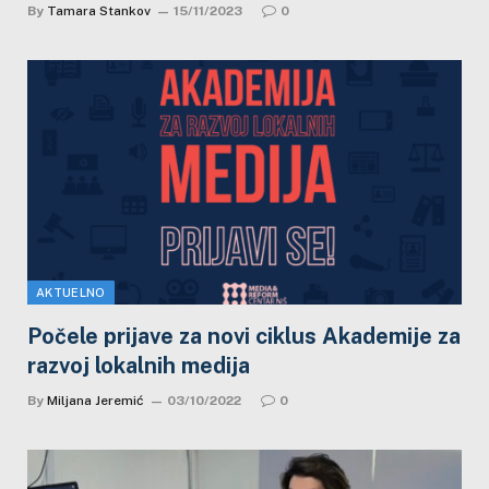
By
Tamara Stankov
15/11/2023
0
AKTUELNO
Počele prijave za novi ciklus Akademije za
razvoj lokalnih medija
By
Miljana Jeremić
03/10/2022
0