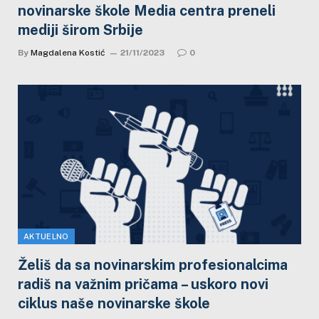
novinarske škole Media centra preneli
mediji širom Srbije
By
Magdalena Kostić
21/11/2023
0
AKTUELNO
Želiš da sa novinarskim profesionalcima
radiš na važnim pričama – uskoro novi
ciklus naše novinarske škole