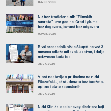
04/08/2026
Niš bez tradicionalnih “Filmskih
susreta” i ove godine: Grad i glumci
bez dogovora, javnost bez odgovora
03/08/2026
Bivši predsednik niške Skupštine već 3
meseca odlaže odlazak u zatvor, i dalje
neizvesno kada ide
31/07/2026
Vlast nastavlja s pritiscima na niški
Filozofski – još studenata bez budžeta,
upitne i plate zaposlenih
31/07/2026
Niški Klinički dobio novog direktora koji