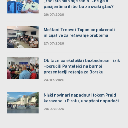
„radi što niko nije radio“ – briga o
pacijentima ili borba za svaki glas?
29/07/2026
Meštani Trnave i Toponice pokrenuli
inicijative za rešavanje problema
27/07/2026
Obilaznica ekološki i bezbednosni rizik
– poručili Pantelejci na burnoj
prezentaciji rešenja za Borsku
24/07/2026
Niški novinari napadnuti tokom Prajd
karavana u Pirotu, uhapšeni napadači
20/07/2026