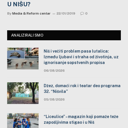
U NIŠU?
By
Media & Reform centar
22/01/2019
0
ANALIZIRALI SMO
Niš i večiti problem pasa lutalica:
Između ljubavi i straha od životinja, uz
ignorisanje sopstvenih propisa
06/08/2026
Džez, domaći rok i teatar deo programa
32. “Nišvila”
05/08/2026
“Liceulice” – magazin koji pomaže teže
zapošljivima stigao i u Niš