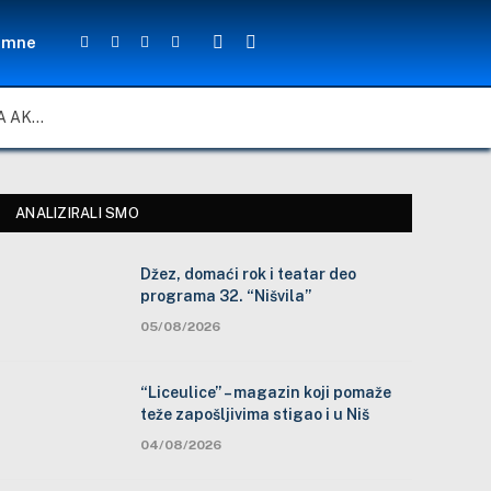
umne
Facebook
Twitter
YouTube
Instagram
ZA LEPŠE I BEZBEDNIJE ŠKOLSKO DVORIŠTE: ZAJEDNIČKA AKCIJA MEŠTANA, NASTAVNIKA I ĐAKA U SELU VLASE KOD VRANJA
ANALIZIRALI SMO
Džez, domaći rok i teatar deo
programa 32. “Nišvila”
05/08/2026
“Liceulice” – magazin koji pomaže
teže zapošljivima stigao i u Niš
04/08/2026