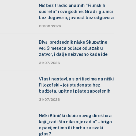
Niš bez tradicionalnih “Filmskih
susreta” i ove godine: Grad i glumci
bez dogovora, javnost bez odgovora
03/08/2026
Bivši predsednik niške Skupštine
već 3 meseca odlaže odlazak u
zatvor, i dalje neizvesno kada ide
31/07/2026
Vlast nastavlja s pritiscima na niški
Filozofski – još studenata bez
budžeta, upitne i plate zaposlenih
31/07/2026
Niški Klinički dobio novog direktora
koji „radi što niko nije radio“ – briga
o pacijentima ili borba za svaki
glas?