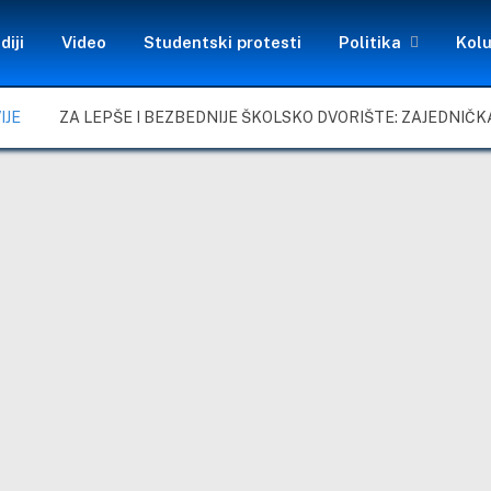
diji
Video
Studentski protesti
Politika
Kol
IJE