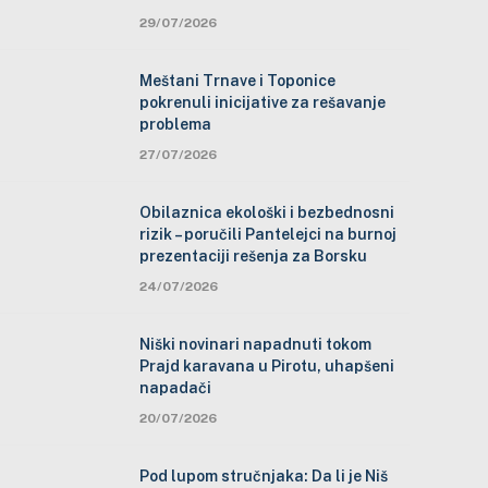
29/07/2026
Meštani Trnave i Toponice
pokrenuli inicijative za rešavanje
problema
27/07/2026
Obilaznica ekološki i bezbednosni
rizik – poručili Pantelejci na burnoj
prezentaciji rešenja za Borsku
24/07/2026
Niški novinari napadnuti tokom
Prajd karavana u Pirotu, uhapšeni
napadači
20/07/2026
Pod lupom stručnjaka: Da li je Niš