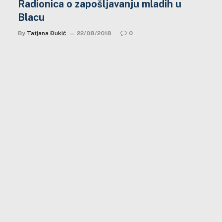
Radionica o zapošljavanju mladih u
Blacu
By
Tatjana Đukić
22/08/2018
0