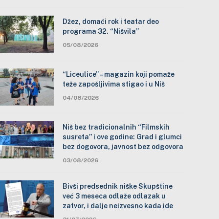
Džez, domaći rok i teatar deo
programa 32. “Nišvila”
05/08/2026
“Liceulice” – magazin koji pomaže
teže zapošljivima stigao i u Niš
04/08/2026
Niš bez tradicionalnih “Filmskih
susreta” i ove godine: Grad i glumci
bez dogovora, javnost bez odgovora
03/08/2026
Bivši predsednik niške Skupštine
već 3 meseca odlaže odlazak u
zatvor, i dalje neizvesno kada ide