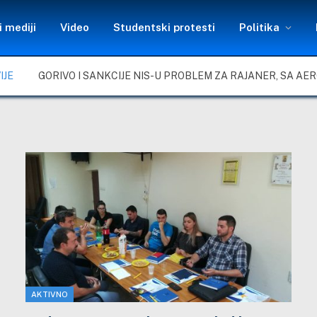
 mediji
Video
Studentski protesti
Politika
IJE
AKTIVNO