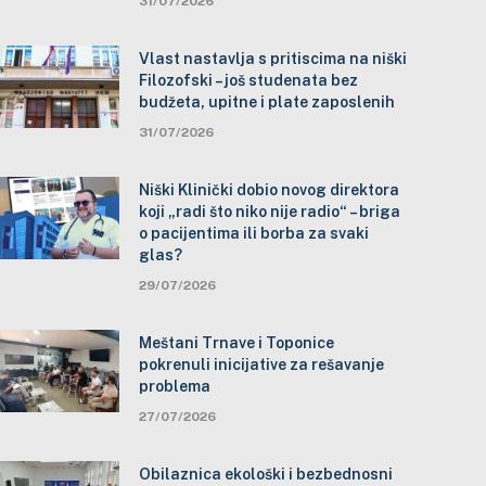
31/07/2026
Vlast nastavlja s pritiscima na niški
Filozofski – još studenata bez
budžeta, upitne i plate zaposlenih
31/07/2026
Niški Klinički dobio novog direktora
koji „radi što niko nije radio“ – briga
o pacijentima ili borba za svaki
glas?
29/07/2026
Meštani Trnave i Toponice
pokrenuli inicijative za rešavanje
problema
27/07/2026
Obilaznica ekološki i bezbednosni