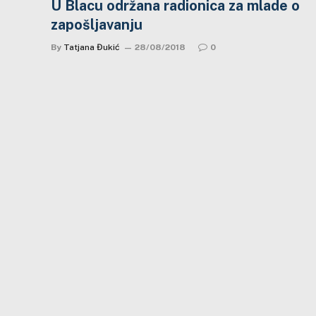
U Blacu održana radionica za mlade o
zapošljavanju
By
Tatjana Đukić
28/08/2018
0