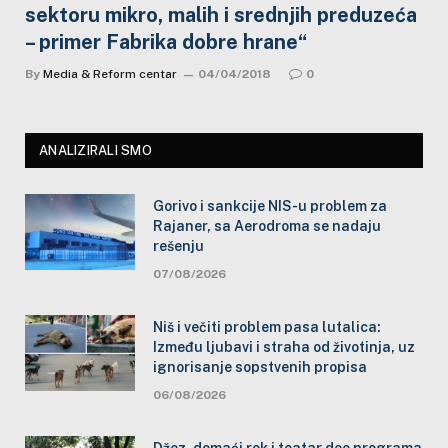
sektoru mikro, malih i srednjih preduzeća
– primer Fabrika dobre hrane“
By
Media & Reform centar
04/04/2018
0
ANALIZIRALI SMO
Gorivo i sankcije NIS-u problem za
Rajaner, sa Aerodroma se nadaju
rešenju
07/08/2026
Niš i večiti problem pasa lutalica:
Između ljubavi i straha od životinja, uz
ignorisanje sopstvenih propisa
06/08/2026
Džez, domaći rok i teatar deo programa