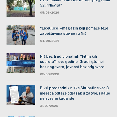
32. “Nišvila”
05/08/2026
“Liceulice” – magazin koji pomaže teže
zapošljivima stigao i u Niš
04/08/2026
Niš bez tradicionalnih “Filmskih
susreta” i ove godine: Grad i glumci
bez dogovora, javnost bez odgovora
03/08/2026
Bivši predsednik niške Skupštine već 3
meseca odlaže odlazak u zatvor, i dalje
neizvesno kada ide
31/07/2026