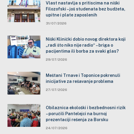
Vlast nastavlja s pritiscima na niški
Filozofski – još studenata bez budžeta,
upitne i plate zaposlenih
31/07/2026
Niški Klinički dobio novog direktora koji
„radi što niko nije radio“ – briga o
pacijentima ili borba za svaki glas?
29/07/2026
Meštani Trnave i Toponice pokrenuli
inicijative za rešavanje problema
27/07/2026
Obilaznica ekološki i bezbednosni rizik
– poručili Pantelejci na burnoj
prezentaciji rešenja za Borsku
24/07/2026