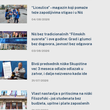
“Liceulice” – magazin koji pomaže
teže zapošljivima stigao i u Niš
04/08/2026
Niš bez tradicionalnih “Filmskih
susreta” i ove godine: Grad i glumci
bez dogovora, javnost bez odgovora
03/08/2026
Bivši predsednik niške Skupštine
već 3 meseca odlaže odlazak u
zatvor, i dalje neizvesno kada ide
31/07/2026
Vlast nastavlja s pritiscima na niški
Filozofski – još studenata bez
budžeta, upitne i plate zaposlenih