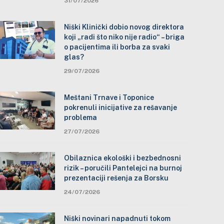
31/07/2026
Niški Klinički dobio novog direktora
koji „radi što niko nije radio“ – briga
o pacijentima ili borba za svaki
glas?
29/07/2026
Meštani Trnave i Toponice
pokrenuli inicijative za rešavanje
problema
27/07/2026
Obilaznica ekološki i bezbednosni
rizik – poručili Pantelejci na burnoj
prezentaciji rešenja za Borsku
24/07/2026
Niški novinari napadnuti tokom