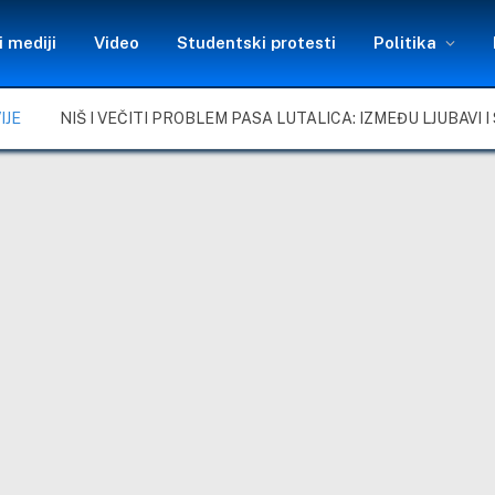
 mediji
Video
Studentski protesti
Politika
IJE