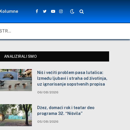
Kolumne
Facebook
Twitter
YouTube
Instagram
NIŠ I VEČITI PROBLEM PASA LUTALICA: IZMEĐU LJUBAVI I STRAHA OD ŽIVOTINJA, UZ IGNORISANJE SOPSTVENIH PROPISA
ANALIZIRALI SMO
Niš i večiti problem pasa lutalica:
Između ljubavi i straha od životinja,
uz ignorisanje sopstvenih propisa
06/08/2026
Džez, domaći rok i teatar deo
programa 32. “Nišvila”
05/08/2026