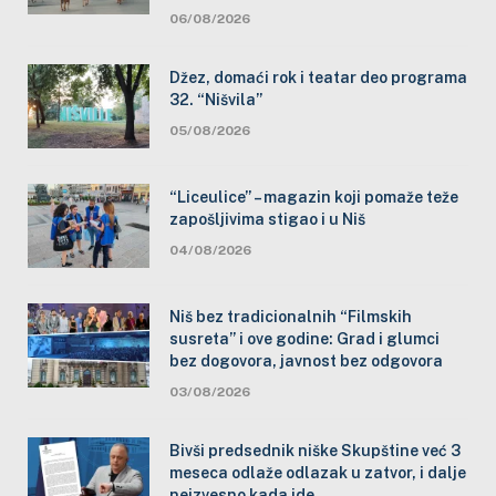
06/08/2026
Džez, domaći rok i teatar deo programa
32. “Nišvila”
05/08/2026
“Liceulice” – magazin koji pomaže teže
zapošljivima stigao i u Niš
04/08/2026
Niš bez tradicionalnih “Filmskih
susreta” i ove godine: Grad i glumci
bez dogovora, javnost bez odgovora
03/08/2026
Bivši predsednik niške Skupštine već 3
meseca odlaže odlazak u zatvor, i dalje
neizvesno kada ide