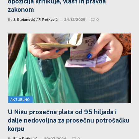
opozicija kritikuje, vlast ih pravda
zakonom
By
J. Stojanović / F. Petković
24/12/2025
0
AKTUELNO
U Nišu prosečna plata od 95 hiljada i
dalje nedovoljna za prosečnu potrošačku
korpu
By
Filip Petković
29/07/2024
0