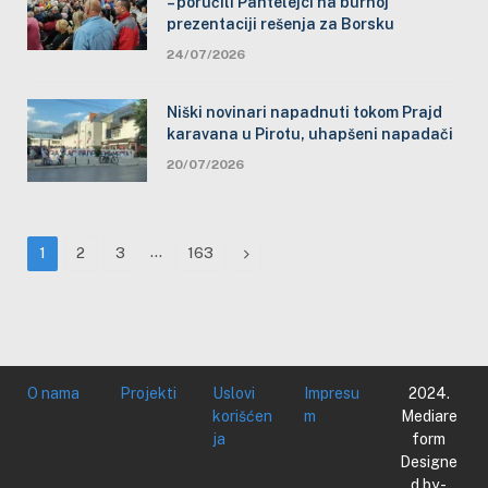
– poručili Pantelejci na burnoj
prezentaciji rešenja za Borsku
24/07/2026
Niški novinari napadnuti tokom Prajd
karavana u Pirotu, uhapšeni napadači
20/07/2026
…
Next
1
2
3
163
O nama
Projekti
Uslovi
Impresu
2024.
korišćen
m
Mediare
ja
form
Designe
d by -