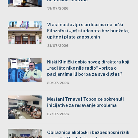
31/07/2026
Vlast nastavlja s pritiscima na niški
Filozofski – još studenata bez budžeta,
upitne i plate zaposlenih
31/07/2026
Niški Klinički dobio novog direktora koji
„radi što niko nije radio“ – briga o
pacijentima ili borba za svaki glas?
29/07/2026
Meštani Trnave i Toponice pokrenuli
inicijative za rešavanje problema
27/07/2026
Obilaznica ekološki i bezbednosni rizik