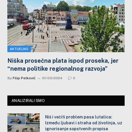
AKTUELNO
Niška prosečna plata ispod proseka, jer
“nema politike regionalnog razvoja”
By
Filip Petković
01/03/2024
0
ANALIZIRALI SMO
Niš i večiti problem pasa lutalica:
Između ljubavi i straha od životinja, uz
ignorisanje sopstvenih propisa