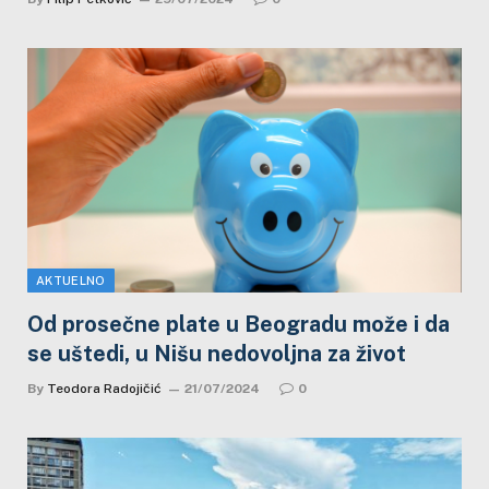
AKTUELNO
Od prosečne plate u Beogradu može i da
se uštedi, u Nišu nedovoljna za život
By
Teodora Radojičić
21/07/2024
0