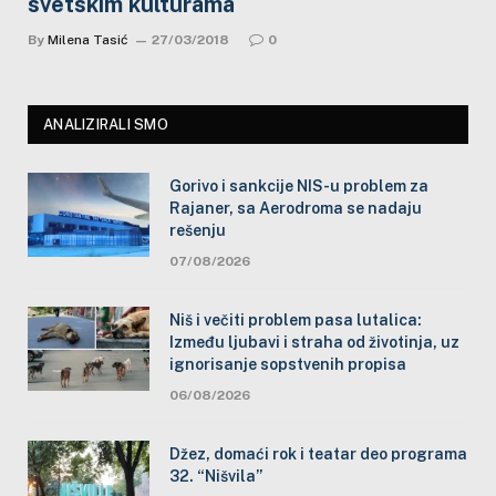
svetskim kulturama
By
Milena Tasić
27/03/2018
0
ANALIZIRALI SMO
Gorivo i sankcije NIS-u problem za
Rajaner, sa Aerodroma se nadaju
rešenju
07/08/2026
Niš i večiti problem pasa lutalica:
Između ljubavi i straha od životinja, uz
ignorisanje sopstvenih propisa
06/08/2026
Džez, domaći rok i teatar deo programa
32. “Nišvila”