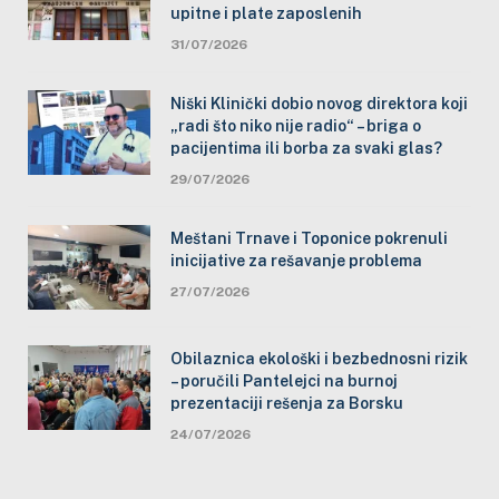
upitne i plate zaposlenih
31/07/2026
Niški Klinički dobio novog direktora koji
„radi što niko nije radio“ – briga o
pacijentima ili borba za svaki glas?
29/07/2026
Meštani Trnave i Toponice pokrenuli
inicijative za rešavanje problema
27/07/2026
Obilaznica ekološki i bezbednosni rizik
– poručili Pantelejci na burnoj
prezentaciji rešenja za Borsku
24/07/2026