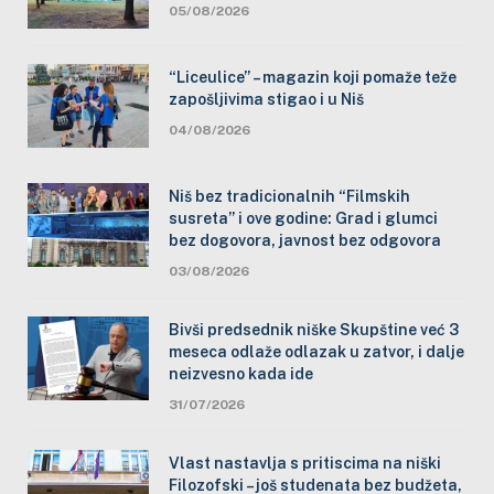
05/08/2026
“Liceulice” – magazin koji pomaže teže
zapošljivima stigao i u Niš
04/08/2026
Niš bez tradicionalnih “Filmskih
susreta” i ove godine: Grad i glumci
bez dogovora, javnost bez odgovora
03/08/2026
Bivši predsednik niške Skupštine već 3
meseca odlaže odlazak u zatvor, i dalje
neizvesno kada ide
31/07/2026
Vlast nastavlja s pritiscima na niški
Filozofski – još studenata bez budžeta,