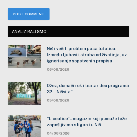
ANALIZIRALI SMO
Niš i večiti problem pasa lutalica:
Između ljubavi i straha od životinja, uz
ignorisanje sopstvenih propisa
06/08/2026
Džez, domaći rok i teatar deo programa
32. “Nišvila”
05/08/2026
“Liceulice” – magazin koji pomaže teže
zapošljivima stigao i u Niš
04/08/2026