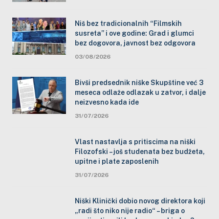
Niš bez tradicionalnih “Filmskih
susreta” i ove godine: Grad i glumci
bez dogovora, javnost bez odgovora
03/08/2026
Bivši predsednik niške Skupštine već 3
meseca odlaže odlazak u zatvor, i dalje
neizvesno kada ide
31/07/2026
Vlast nastavlja s pritiscima na niški
Filozofski – još studenata bez budžeta,
upitne i plate zaposlenih
31/07/2026
Niški Klinički dobio novog direktora koji
„radi što niko nije radio“ – briga o