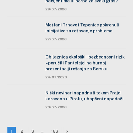
pacijentima ili borba za svaki glas?
29/07/2026
Meštani Trnave i Toponice pokrenuli
inicijative za rešavanje problema
27/07/2026
Obilaznica ekološki i bezbednosni rizik
– poručili Pantelejci na burnoj
prezentaciji rešenja za Borsku
24/07/2026
Niški novinari napadnuti tokom Prajd
karavana u Pirotu, uhapšeni napadači
20/07/2026
…
Next
1
2
3
163