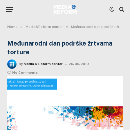
»
»
Home
Media&Reform centar
Međunarodni dan podrške žrtvama torture
Međunarodni dan podrške žrtvama
torture
By
Media & Reform centar
26/06/2019
No Comments