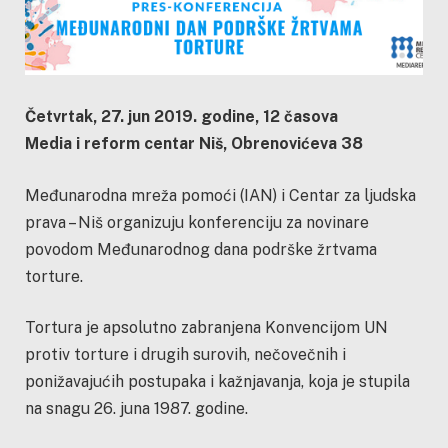
Četvrtak, 27. jun 2019. godine, 12 časova
Media i reform centar Niš, Obrenovićeva 38
Međunarodna mreža pomoći (IAN) i Centar za ljudska
prava – Niš organizuju konferenciju za novinare
povodom Međunarodnog dana podrške žrtvama
torture.
Tortura je apsolutno zabranjena Konvencijom UN
protiv torture i drugih surovih, nečovečnih i
ponižavajućih postupaka i kažnjavanja, koja je stupila
na snagu 26. juna 1987. godine.