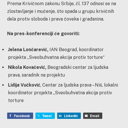
Prema Krivičnom zakonu Srbije, čl. 137 odnosi se na
zlostavljanje i mučenje, što spada u grupu krivičnih
dela protiv sloboda i prava čoveka i građanina.
Na pres-konferenciji će govoriti:
Jelena Lončarević
,
IAN Beograd, koordinator
projekta „Sveobuhvatna akcija protiv torture“
Nikola Kovačević
,
Beogradski centar za ljudska
prava, saradnik na projektu
Lidija Vučković
, Centar za ljudska prava – Niš, lokalni
koordinator projekta „Sveobuhvatna akcija protiv
torture
Facebook
Tweet
LinkedIn
Email