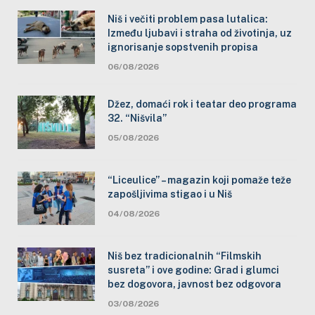
Niš i večiti problem pasa lutalica:
Između ljubavi i straha od životinja, uz
ignorisanje sopstvenih propisa
06/08/2026
Džez, domaći rok i teatar deo programa
32. “Nišvila”
05/08/2026
“Liceulice” – magazin koji pomaže teže
zapošljivima stigao i u Niš
04/08/2026
Niš bez tradicionalnih “Filmskih
susreta” i ove godine: Grad i glumci
bez dogovora, javnost bez odgovora
03/08/2026