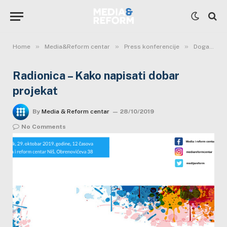
»
»
»
Home
Media&Reform centar
Press konferencije
Događaji
Radionica – Kako napisati dobar
projekat
By
Media & Reform centar
28/10/2019
No Comments