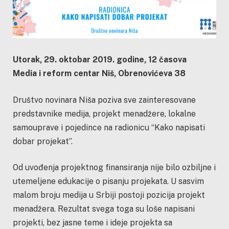
Utorak, 29. oktobar 2019. godine, 12 časova
Media i reform centar Niš, Obrenovićeva 38
Društvo novinara Niša poziva sve zainteresovane
predstavnike medija, projekt menadžere, lokalne
samouprave i pojedince na radionicu “Kako napisati
dobar projekat”.
Od uvođenja projektnog finansiranja nije bilo ozbiljne i
utemeljene edukacije o pisanju projekata. U sasvim
malom broju medija u Srbiji postoji pozicija projekt
menadžera. Rezultat svega toga su loše napisani
projekti, bez jasne teme i ideje projekta sa