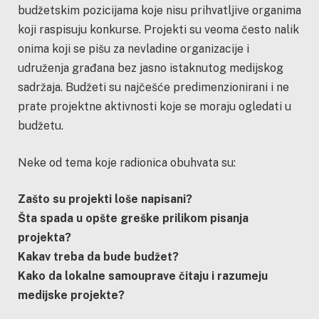
budžetskim pozicijama koje nisu prihvatljive organima
koji raspisuju konkurse. Projekti su veoma često nalik
onima koji se pišu za nevladine organizacije i
udruženja građana bez jasno istaknutog medijskog
sadržaja. Budžeti su najčešće predimenzionirani i ne
prate projektne aktivnosti koje se moraju ogledati u
budžetu.
Neke od tema koje radionica obuhvata su:
Zašto su projekti loše napisani?
Šta spada u opšte greške prilikom pisanja
projekta?
Kakav treba da bude budžet?
Kako da lokalne samouprave čitaju i razumeju
medijske projekte?