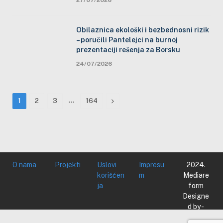
Obilaznica ekološki i bezbednosni rizik
– poručili Pantelejci na burnoj
prezentaciji rešenja za Borsku
24/07/2026
…
Next
1
2
3
164
O nama
Projekti
Uslovi
Impresu
2024.
korišćen
m
Mediare
ja
form
Designe
d by -
Mediare