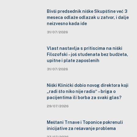
Bivši predsednik niške Skupštine već 3
meseca odlaže odlazak u zatvor, i dalje
neizvesno kada ide
31/07/2026
Vlast nastavlja s pritiscima na niški
Filozofski – još studenata bez budžeta,
upitne i plate zaposlenih
31/07/2026
Niški Klinički dobio novog direktora koji
„radi što niko nije radio“ – briga o
pacijentima ili borba za svaki glas?
29/07/2026
Meštani Trnave i Toponice pokrenuli
inicijative za rešavanje problema
27/07/2026