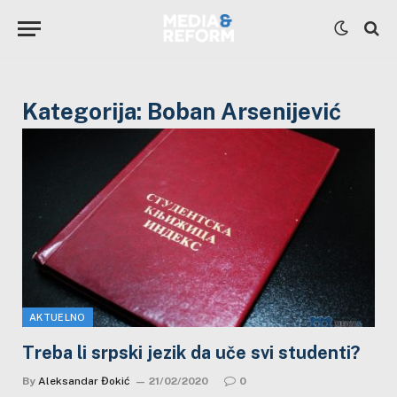
Kategorija:
Boban Arsenijević
AKTUELNO
Treba li srpski jezik da uče svi studenti?
By
Aleksandar Đokić
21/02/2020
0