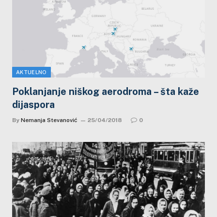
AKTUELNO
Poklanjanje niškog aerodroma – šta kaže
dijaspora
By
Nemanja Stevanović
25/04/2018
0