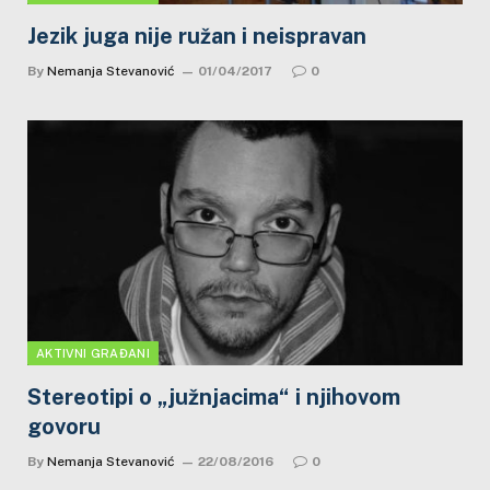
Jezik juga nije ružan i neispravan
By
Nemanja Stevanović
01/04/2017
0
AKTIVNI GRAĐANI
Stereotipi o „južnjacima“ i njihovom
govoru
By
Nemanja Stevanović
22/08/2016
0