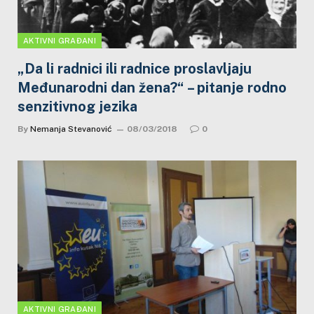
AKTIVNI GRAĐANI
„Da li radnici ili radnice proslavljaju
Međunarodni dan žena?“ – pitanje rodno
senzitivnog jezika
By
Nemanja Stevanović
08/03/2018
0
AKTIVNI GRAĐANI