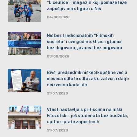
“Liceulice” – magazin koji pomaže teže
zapošljivima stigao i u Niš
04/08/2026
Niš bez tradicionalnih “Filmskih
susreta” i ove godine: Grad i glumci
bez dogovora, javnost bez odgovora
03/08/2026
Bivši predsednik niške Skupštine već 3
meseca odlaže odlazak u zatvor, i dalje
neizvesno kada ide
31/07/2026
Vlast nastavlja s pritiscima na niški
Filozofski – još studenata bez budžeta,
upitne i plate zaposlenih
31/07/2026