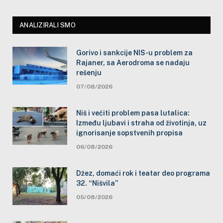
ANALIZIRALI SMO
Gorivo i sankcije NIS-u problem za
Rajaner, sa Aerodroma se nadaju
rešenju
07/08/2026
Niš i večiti problem pasa lutalica:
Između ljubavi i straha od životinja, uz
ignorisanje sopstvenih propisa
06/08/2026
Džez, domaći rok i teatar deo programa
32. “Nišvila”
05/08/2026