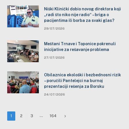
Niški Klinički dobio novog direktora koji
„radi što niko nije radio“ – briga o
pacijentima ili borba za svaki glas?
29/07/2026
Meštani Trnave i Toponice pokrenuli
inicijative za rešavanje problema
27/07/2026
Obilaznica ekološki i bezbednosni rizik
– poručili Pantelejci na burnoj
prezentaciji rešenja za Borsku
24/07/2026
…
Next
1
2
3
164