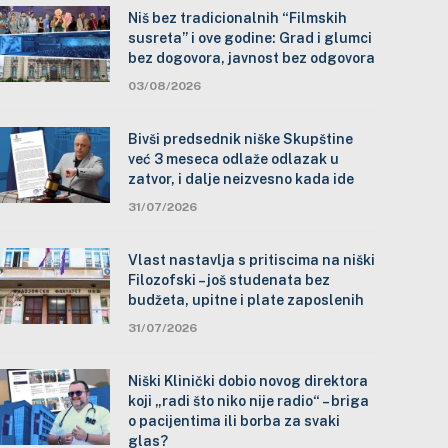
Niš bez tradicionalnih “Filmskih
susreta” i ove godine: Grad i glumci
bez dogovora, javnost bez odgovora
03/08/2026
Bivši predsednik niške Skupštine
već 3 meseca odlaže odlazak u
zatvor, i dalje neizvesno kada ide
31/07/2026
Vlast nastavlja s pritiscima na niški
Filozofski – još studenata bez
budžeta, upitne i plate zaposlenih
31/07/2026
Niški Klinički dobio novog direktora
koji „radi što niko nije radio“ – briga
o pacijentima ili borba za svaki
glas?