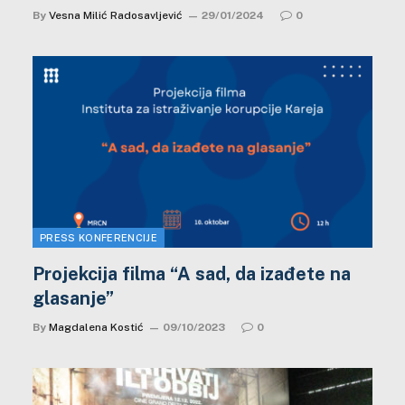
By
Vesna Milić Radosavljević
29/01/2024
0
PRESS KONFERENCIJE
Projekcija filma “A sad, da izađete na
glasanje”
By
Magdalena Kostić
09/10/2023
0