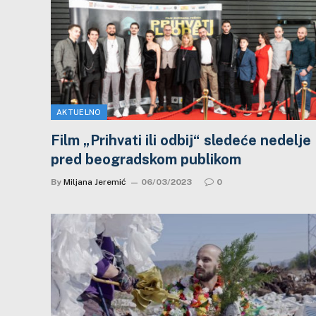
AKTUELNO
Film „Prihvati ili odbij“ sledeće nedelje
pred beogradskom publikom
By
Miljana Jeremić
06/03/2023
0