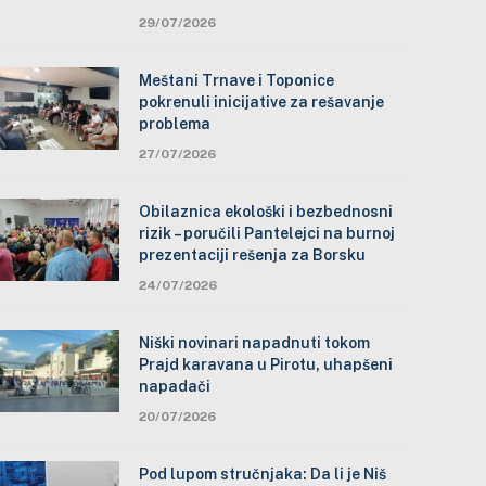
29/07/2026
Meštani Trnave i Toponice
pokrenuli inicijative za rešavanje
problema
27/07/2026
Obilaznica ekološki i bezbednosni
rizik – poručili Pantelejci na burnoj
prezentaciji rešenja za Borsku
24/07/2026
Niški novinari napadnuti tokom
Prajd karavana u Pirotu, uhapšeni
napadači
20/07/2026
Pod lupom stručnjaka: Da li je Niš