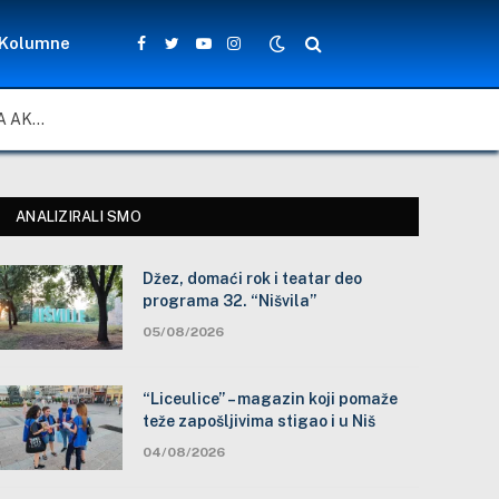
Kolumne
Facebook
Twitter
YouTube
Instagram
ZA LEPŠE I BEZBEDNIJE ŠKOLSKO DVORIŠTE: ZAJEDNIČKA AKCIJA MEŠTANA, NASTAVNIKA I ĐAKA U SELU VLASE KOD VRANJA
ANALIZIRALI SMO
Džez, domaći rok i teatar deo
programa 32. “Nišvila”
05/08/2026
“Liceulice” – magazin koji pomaže
teže zapošljivima stigao i u Niš
04/08/2026