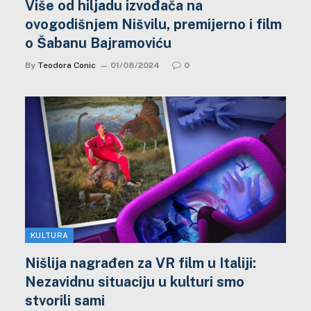
Više od hiljadu izvođača na
ovogodišnjem Nišvilu, premijerno i film
o Šabanu Bajramoviću
By
Teodora Conic
01/08/2024
0
KULTURA
Nišlija nagrađen za VR film u Italiji:
Nezavidnu situaciju u kulturi smo
stvorili sami