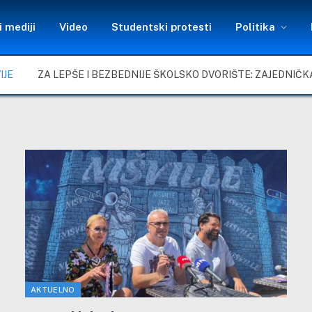
 mediji
Video
Studentski protesti
Politika
IJE
AKTUELNO