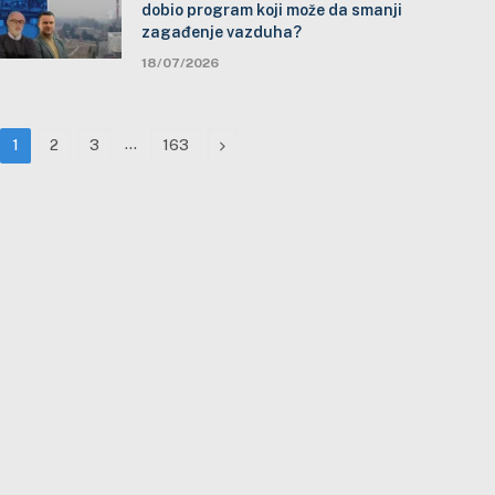
dobio program koji može da smanji
zagađenje vazduha?
18/07/2026
…
Next
1
2
3
163