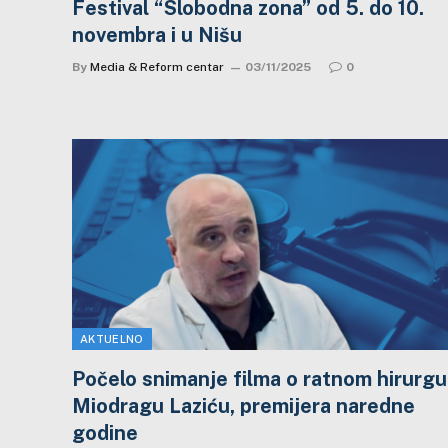
Festival “Slobodna zona” od 5. do 10.
novembra i u Nišu
By
Media & Reform centar
03/11/2025
0
AKTUELNO
Počelo snimanje filma o ratnom hirurgu
Miodragu Laziću, premijera naredne
godine