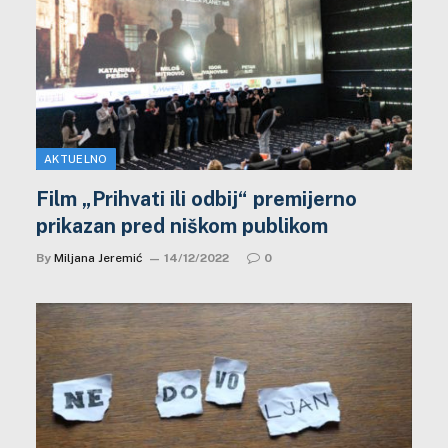
AKTUELNO
Film „Prihvati ili odbij“ premijerno
prikazan pred niškom publikom
By
Miljana Jeremić
14/12/2022
0