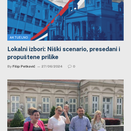
AKTUELNO
Lokalni izbori: Niški scenario, presedani i
propuštene prilike
By
Filip Petković
27/06/2024
0