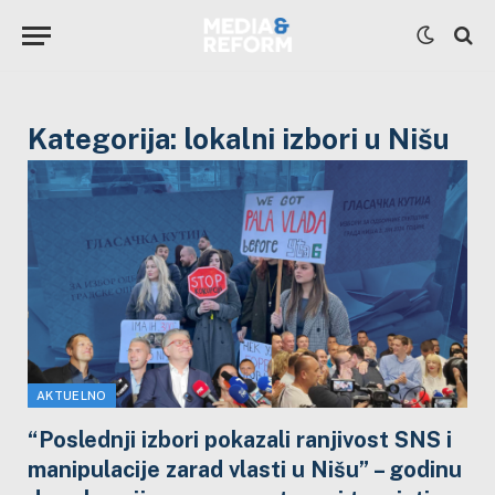
Kategorija:
lokalni izbori u Nišu
AKTUELNO
“Poslednji izbori pokazali ranjivost SNS i
manipulacije zarad vlasti u Nišu” – godinu