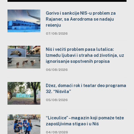
Gorivo i sankcije NIS-u problem za
Rajaner, sa Aerodroma se nadaju
rešenju
07/08/2026
Niš i večiti problem pasa lutalica:
Između ljubavi i straha od životinja, uz
ignorisanje sopstvenih propisa
06/08/2026
Džez, domaći rok i teatar deo programa
32. “Nišvila”
05/08/2026
“Liceulice” – magazin koji pomaže teže
zapošljivima stigao i u Niš
04/08/2026