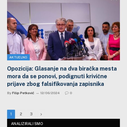
AKTUELNO
Opozicija: Glasanje na dva biračka mesta
mora da se ponovi, podignuti krivične
prijave zbog falsifikovanja zapisnika
By
Filip Petković
12/06/2024
0
Next
1
2
3
ANALIZIRALI SMO