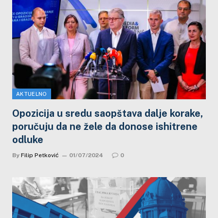
AKTUELNO
Opozicija u sredu saopštava dalje korake,
poručuju da ne žele da donose ishitrene
odluke
By
Filip Petković
01/07/2024
0