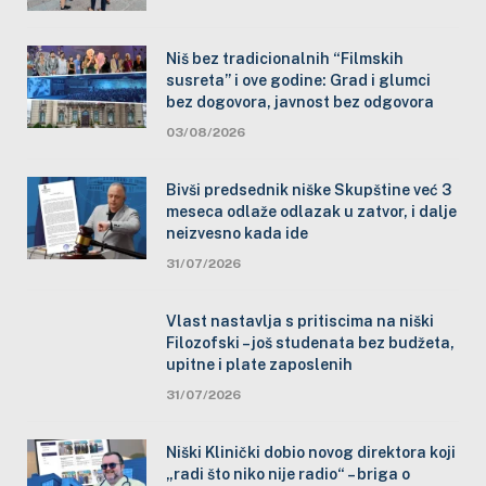
Niš bez tradicionalnih “Filmskih
susreta” i ove godine: Grad i glumci
bez dogovora, javnost bez odgovora
03/08/2026
Bivši predsednik niške Skupštine već 3
meseca odlaže odlazak u zatvor, i dalje
neizvesno kada ide
31/07/2026
Vlast nastavlja s pritiscima na niški
Filozofski – još studenata bez budžeta,
upitne i plate zaposlenih
31/07/2026
Niški Klinički dobio novog direktora koji
„radi što niko nije radio“ – briga o