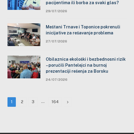
pacijentima ili borba za svaki glas?
29/07/2026
Meštani Trnave i Toponice pokrenuli
inicijative za rešavanje problema
27/07/2026
Obilaznica ekološki i bezbednosni rizik
– poručili Pantelejci na burnoj
prezentaciji rešenja za Borsku
24/07/2026
…
Next
1
2
3
164