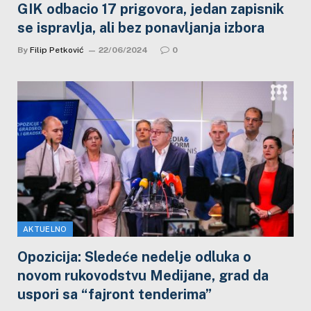
GIK odbacio 17 prigovora, jedan zapisnik
se ispravlja, ali bez ponavljanja izbora
By
Filip Petković
22/06/2024
0
AKTUELNO
Opozicija: Sledeće nedelje odluka o
novom rukovodstvu Medijane, grad da
uspori sa “fajront tenderima”