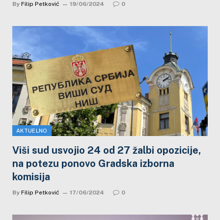
By
Filip Petković
19/06/2024
0
AKTUELNO
Viši sud usvojio 24 od 27 žalbi opozicije,
na potezu ponovo Gradska izborna
komisija
By
Filip Petković
17/06/2024
0