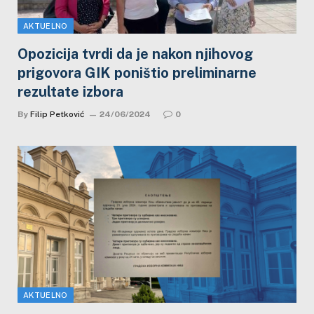
AKTUELNO
Opozicija tvrdi da je nakon njihovog
prigovora GIK poništio preliminarne
rezultate izbora
By
Filip Petković
24/06/2024
0
AKTUELNO