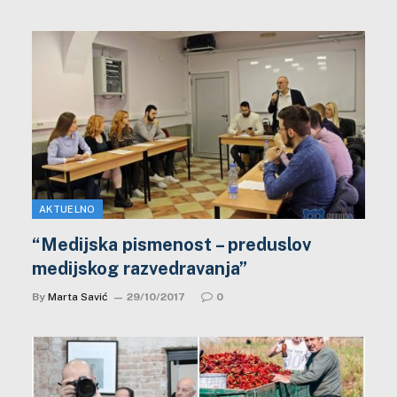
AKTUELNO
“Medijska pismenost – preduslov
medijskog razvedravanja”
By
Marta Savić
29/10/2017
0