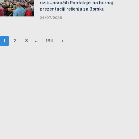
rizik – poručili Pantelejci na burnoj
prezentaciji rešenja za Borsku
24/07/2026
…
Next
1
2
3
164