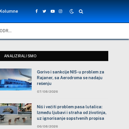
Kolumne
Facebook
Twitter
YouTube
Instagram
GORIVO I SANKCIJE NIS-U PROBLEM ZA RAJANER, SA AERODROMA SE NADAJU REŠENJU
ANALIZIRALI SMO
Gorivo i sankcije NIS-u problem za
Rajaner, sa Aerodroma se nadaju
rešenju
07/08/2026
Niš i večiti problem pasa lutalica:
Između ljubavi i straha od životinja,
uz ignorisanje sopstvenih propisa
06/08/2026