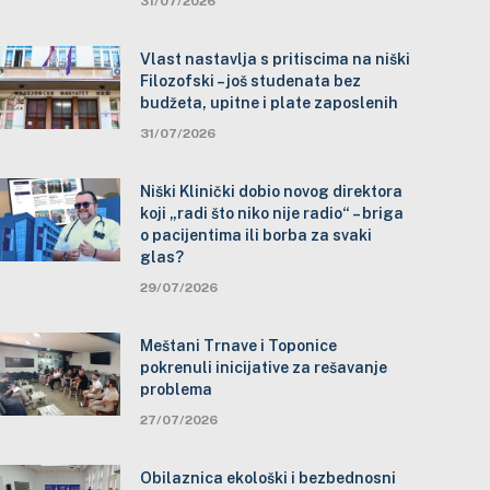
31/07/2026
Vlast nastavlja s pritiscima na niški
Filozofski – još studenata bez
budžeta, upitne i plate zaposlenih
31/07/2026
Niški Klinički dobio novog direktora
koji „radi što niko nije radio“ – briga
o pacijentima ili borba za svaki
glas?
29/07/2026
Meštani Trnave i Toponice
pokrenuli inicijative za rešavanje
problema
27/07/2026
Obilaznica ekološki i bezbednosni