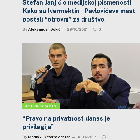
Stefan Janjić o medijskoj pismenosti:
Kako su Ivermektin i Pavlovićeva mast
postali “otrovni” za društvo
By
Aleksandar Đokić
29/10/2021
0
AKTIVNI GRAĐANI
“Pravo na privatnost danas je
privilegija”
By
Media & Reform centar
02/11/2017
1