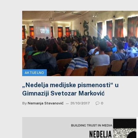
AKTUELNO
„Nedelja medijske pismenosti“ u
Gimnaziji Svetozar Marković
By
Nemanja Stevanović
31/10/2017
0