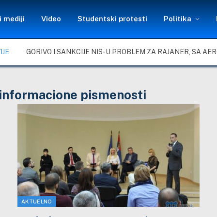
 mediji
Video
Studentski protesti
Politika
IJE
 informacione pismenosti
AKTUELNO