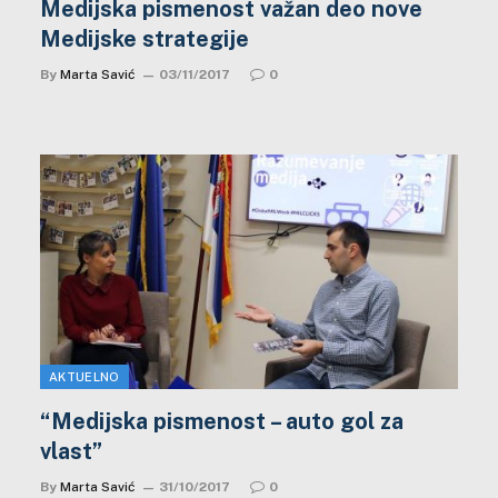
Medijska pismenost važan deo nove
Medijske strategije
By
Marta Savić
03/11/2017
0
AKTUELNO
“Medijska pismenost – auto gol za
vlast”
By
Marta Savić
31/10/2017
0