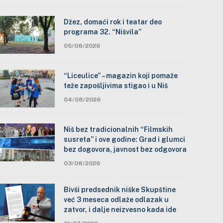
Džez, domaći rok i teatar deo
programa 32. “Nišvila”
05/08/2026
“Liceulice” – magazin koji pomaže
teže zapošljivima stigao i u Niš
04/08/2026
Niš bez tradicionalnih “Filmskih
susreta” i ove godine: Grad i glumci
bez dogovora, javnost bez odgovora
03/08/2026
Bivši predsednik niške Skupštine
već 3 meseca odlaže odlazak u
zatvor, i dalje neizvesno kada ide