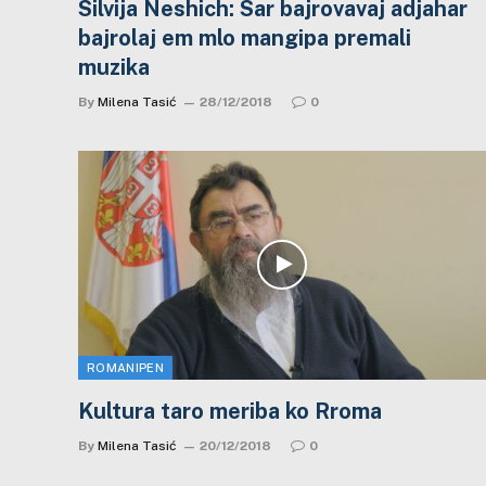
Silvija Neshich: Sar bajrovavaj adjahar
bajrolaj em mlo mangipa premali
muzika
By
Milena Tasić
28/12/2018
0
ROMANIPEN
Kultura taro meriba ko Rroma
By
Milena Tasić
20/12/2018
0