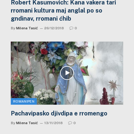
Robert Kasumovich: Kana vakera tari
rromani kultura maj anglal po so
gndinav, rromani ćhib
By
Milena Tasić
26/12/2018
0
ROMANIPEN
Pachavipasko djivdipa e rromengo
By
Milena Tasić
13/11/2018
0