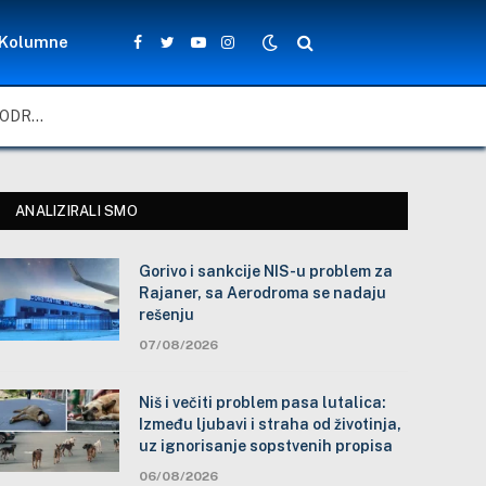
Kolumne
Facebook
Twitter
YouTube
Instagram
GORIVO I SANKCIJE NIS-U PROBLEM ZA RAJANER, SA AERODROMA SE NADAJU REŠENJU
ANALIZIRALI SMO
Gorivo i sankcije NIS-u problem za
Rajaner, sa Aerodroma se nadaju
rešenju
07/08/2026
Niš i večiti problem pasa lutalica:
Između ljubavi i straha od životinja,
uz ignorisanje sopstvenih propisa
06/08/2026