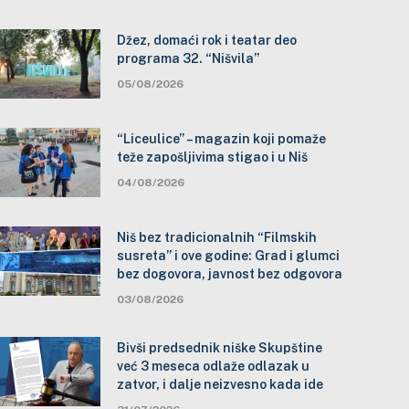
Džez, domaći rok i teatar deo
programa 32. “Nišvila”
05/08/2026
“Liceulice” – magazin koji pomaže
teže zapošljivima stigao i u Niš
04/08/2026
Niš bez tradicionalnih “Filmskih
susreta” i ove godine: Grad i glumci
bez dogovora, javnost bez odgovora
03/08/2026
Bivši predsednik niške Skupštine
već 3 meseca odlaže odlazak u
zatvor, i dalje neizvesno kada ide