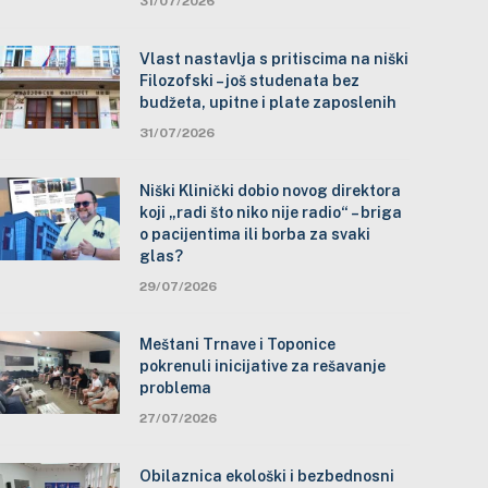
31/07/2026
Vlast nastavlja s pritiscima na niški
Filozofski – još studenata bez
budžeta, upitne i plate zaposlenih
31/07/2026
Niški Klinički dobio novog direktora
koji „radi što niko nije radio“ – briga
o pacijentima ili borba za svaki
glas?
29/07/2026
Meštani Trnave i Toponice
pokrenuli inicijative za rešavanje
problema
27/07/2026
Obilaznica ekološki i bezbednosni