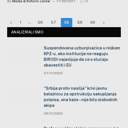
By
Media & Reform centar
17/02/2017
0
Previous
…
Next
1
56
57
58
59
60
ANALIZIRALI SMO
Suspendovana uzbunjivačica u niškom
KPZ-u, ako institucije ne reaguju
BIRODI najavljuje da će o slučaju
obavestiti i EU
07/11/2023
“Srbija protiv nasilja” krivi javnu
beležnicu za opstrukciju sakupljanja
potpisa, ona kaže – nije bilo slobodnih
ekipa
06/11/2023