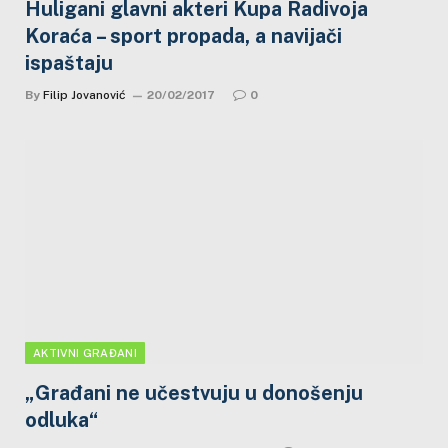
Huligani glavni akteri Kupa Radivoja
Koraća – sport propada, a navijači
ispaštaju
By
Filip Jovanović
20/02/2017
0
AKTIVNI GRAĐANI
„Građani ne učestvuju u donošenju
odluka“