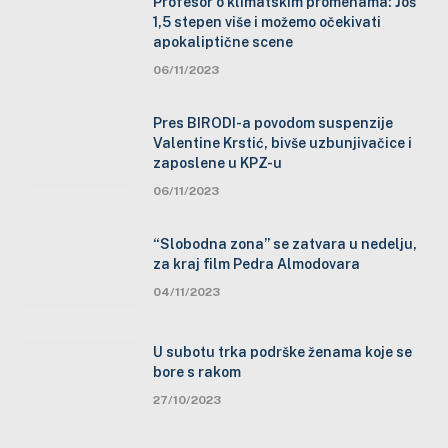
Profesor o klimatskim promenama: Još
1,5 stepen više i možemo očekivati
apokaliptične scene
06/11/2023
Pres BIRODI-a povodom suspenzije
Valentine Krstić, bivše uzbunjivačice i
zaposlene u KPZ-u
06/11/2023
“Slobodna zona” se zatvara u nedelju,
za kraj film Pedra Almodovara
04/11/2023
U subotu trka podrške ženama koje se
bore s rakom
27/10/2023