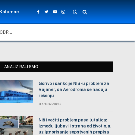
Kolumne
Facebook
Twitter
YouTube
Instagram
GORIVO I SANKCIJE NIS-U PROBLEM ZA RAJANER, SA AERODROMA SE NADAJU REŠENJU
ANALIZIRALI SMO
Gorivo i sankcije NIS-u problem za
Rajaner, sa Aerodroma se nadaju
rešenju
07/08/2026
Niš i večiti problem pasa lutalica:
Između ljubavi i straha od životinja,
uz ignorisanje sopstvenih propisa