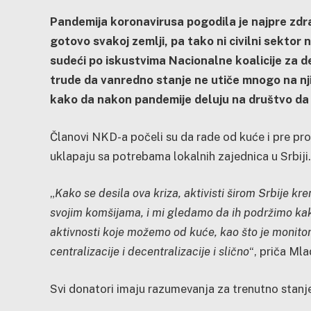
Pandemija koronavirusa pogodila je najpre zdr
gotovo svakoj zemlji, pa tako ni civilni sektor 
sudeći po iskustvima Nacionalne koalicije za d
trude da vanredno stanje ne utiče mnogo na njih
kako da nakon pandemije deluju na društvo da se
Članovi NKD-a počeli su da rade od kuće i pre pro
uklapaju sa potrebama lokalnih zajednica u Srbiji.
„
Kako se desila ova kriza, aktivisti širom Srbije kr
svojim komšijama, i mi gledamo da ih podržimo ka
aktivnosti koje možemo od kuće, kao što je monitor
centralizacije i decentralizacije i slično
“, priča Ml
Svi donatori imaju razumevanja za trenutno stanj