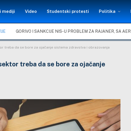
 mediji
Video
Studentski protesti
Politika
IJE
ktor treba da se bore za ojačanje sistema zdravstva i obrazovanja
 sektor treba da se bore za ojačanje