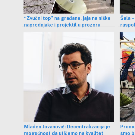
“Zvučni top” na građane, jaja na niške
Šala –
naprednjake i projektil u prozoru
raspo
opozicionara – ko će kome i kada u
Nišu “svirati kraj”
Mladen Jovanović: Decentralizacija je
Promoc
mogućnost da utičemo na kvalitet
smo bi