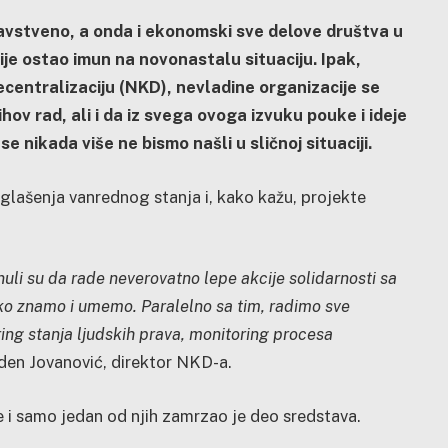
avstveno, a onda i ekonomski sve delove društva u
nije ostao imun na novonastalu situaciju. Ipak,
ecentralizaciju (NKD), nevladine organizacije se
ov rad, ali i da iz svega ovoga izvuku pouke i ideje
 nikada više ne bismo našli u sličnoj situaciji.
glašenja vanrednog stanja i, kako kažu, projekte
enuli su da rade neverovatno lepe akcije solidarnosti sa
ko znamo i umemo. Paralelno sa tim, radimo sve
ing stanja ljudskih prava, monitoring procesa
aden Jovanović, direktor NKD-a.
e i samo jedan od njih zamrzao je deo sredstava.