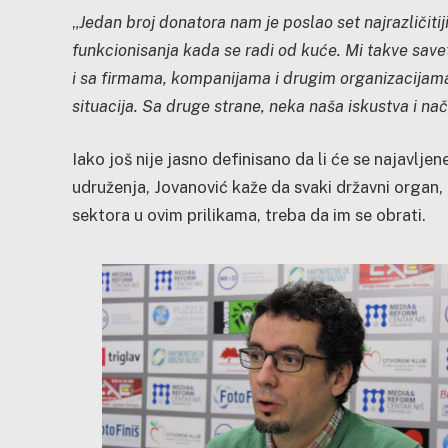
„
Jedan broj donatora nam je poslao set najrazličitij
funkcionisanja kada se radi od kuće. Mi takve sav
i sa firmama, kompanijama i drugim organizacijama
situacija. Sa druge strane, neka naša iskustva i na
Iako još nije jasno definisano da li će se najavlje
udruženja, Jovanović kaže da svaki državni organ
sektora u ovim prilikama, treba da im se obrati.