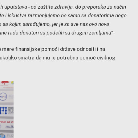
ih uputstava – od zaštite zdravlja, do preporuka za način
ete i iskustva razmenjujemo ne samo sa donatorima nego
 sa kojim sarađujemo, jer je za sve nas ovo nova
čine rada donatori su podelili sa drugim zemljama
“.
ne mere finansijske pomoći države odnositi i na
, ukoliko smatra da mu je potrebna pomoć civilnog