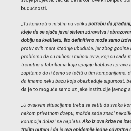
budućnosti.
„
Tu konkretno mislim na veliku
potrebu da građani, 
ideje da se ojača javni sistem zdravstva i obrazov
dobiju na kvalitetu, što definitivno može samo iz
protiv svih mera štednje ubuduće, jer zbog godina 
problemu da su milioni i milioni evra, koji su sada
trenutno u fabrikama koje spajaju kablove i prave
zapitamo da li ćemo se lečiti u tim kompanijama, d
da imamo neku bazu koja obezbeđuje sigurnost, be
da je to moguće samo uz jake institucije javnog s
„
U ovakvim situacijama treba se setiti da svaka koru
nekom privatnom džepu, možda sada znači nekoliko
korupcija dolazi na naplatu.
Ako iz ove krize ne iz
trulim putem i da je ova epidemija jedna odvratna o