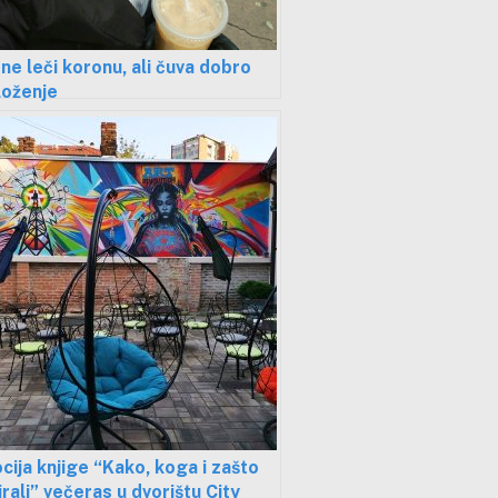
 ne leči koronu, ali čuva dobro
loženje
ija knjige “Kako, koga i zašto
rali” večeras u dvorištu City