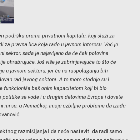
ri podršku prema privatnom kapitalu, koji služi za
di za pravna lica koja rade u javnom interesu. Već je
ni sektor, sada je najavljeno da će čak polovina
je ohrabrujuće. Još više je zabrinjavajuće to što će
e u javnom sektoru, jer će na raspolaganju biti
dovan rad javnog sektora. A te mere štednje su i
 funkcioniše baš onim kapacitetom koji bi bio
kve politike se vode i u drugim delovima Evrope i dovele
ni mi se, u Nemačkoj, imaju ozbiljne probleme da izađu
ovanović.
jektnog razmišljanja i da neće nastaviti da radi samo
nuditi neka rešenja kako da nam se slične ne dešavaju u