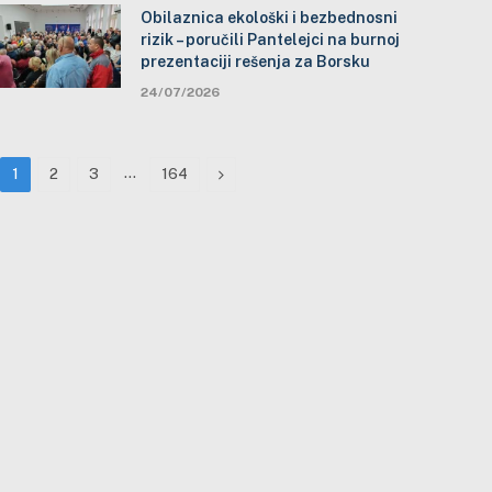
Obilaznica ekološki i bezbednosni
rizik – poručili Pantelejci na burnoj
prezentaciji rešenja za Borsku
24/07/2026
…
Next
1
2
3
164