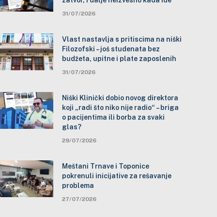
zatvor, i dalje neizvesno kada ide
31/07/2026
Vlast nastavlja s pritiscima na niški
Filozofski – još studenata bez
budžeta, upitne i plate zaposlenih
31/07/2026
Niški Klinički dobio novog direktora
koji „radi što niko nije radio“ – briga
o pacijentima ili borba za svaki
glas?
29/07/2026
Meštani Trnave i Toponice
pokrenuli inicijative za rešavanje
problema
27/07/2026