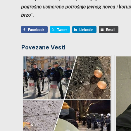
pogrešno usmerene potrošnje javnog novca i korupc
brzo
“.
Facebook
Tweet
LinkedIn
Email
Povezane Vesti