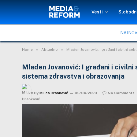
Vesti
Slobodni
NAJNOV
»
»
Home
Aktuelno
Mladen Jovanović: I građani i civilni se
Mladen Jovanović: I građani i civilni
sistema zdravstva i obrazovanja
By
Milica Branković
05/04/2020
No Comments