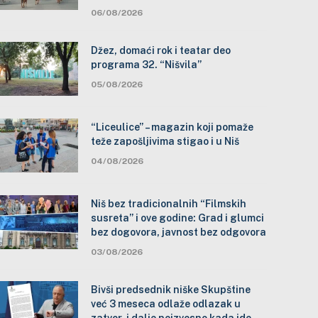
06/08/2026
Džez, domaći rok i teatar deo
programa 32. “Nišvila”
05/08/2026
“Liceulice” – magazin koji pomaže
teže zapošljivima stigao i u Niš
04/08/2026
Niš bez tradicionalnih “Filmskih
susreta” i ove godine: Grad i glumci
bez dogovora, javnost bez odgovora
03/08/2026
Bivši predsednik niške Skupštine
već 3 meseca odlaže odlazak u