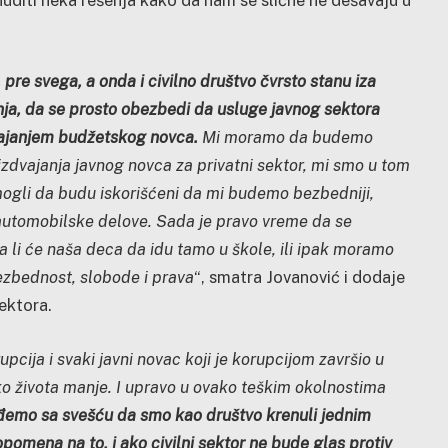
pre svega, a onda i civilno društvo čvrsto stanu iza
anja, da se prosto obezbedi da usluge javnog sektora
dvajanjem budžetskog novca.
Mi moramo da budemo
izdvajanja javnog novca za privatni sektor, mi smo u tom
 mogli da budu iskorišćeni da mi budemo bezbedniji,
 automobilske delove. Sada je pravo vreme da se
a li će naša deca da idu tamo u škole, ili ipak moramo
zbednost, slobode i prava
“, smatra Jovanović i dodaje
ektora.
pcija i svaki javni novac koji je korupcijom završio u
 života manje. I upravo u ovako teškim okolnostima
ađemo sa svešću da smo kao društvo krenuli jednim
pomena na to, i ako civilni sektor ne bude glas protiv