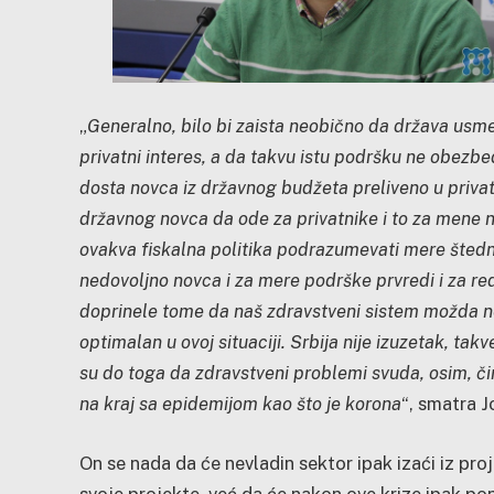
„
Generalno, bilo bi zaista neobično da država usme
privatni interes, a da takvu istu podršku ne obezbe
dosta novca iz državnog budžeta preliveno u privat
državnog novca da ode za privatnike i to za mene ni
ovakva fiskalna politika podrazumevati mere štednj
nedovoljno novca i za mere podrške prvredi i za re
doprinele tome da naš zdravstveni sistem možda ne
optimalan u ovoj situaciji. Srbija nije izuzetak, ta
su do toga da zdravstveni problemi svuda, osim, či
na kraj sa epidemijom kao što je korona
“, smatra J
On se nada da će nevladin sektor ipak izaći iz pro
svoje projekte, već da će nakon ove krize ipak po