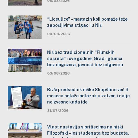
05/08/2026
“Liceulice” – magazin koji pomaže teže
zapošljivima stigao i u Niš
04/08/2026
Niš bez tradicionalnih “Filmskih
susreta” i ove godine: Grad i glumci
bez dogovora, javnost bez odgovora
03/08/2026
Bivši predsednik niške Skupštine već 3
meseca odlaže odlazak u zatvor, i dalje
neizvesno kada ide
31/07/2026
Vlast nastavlja s pritiscima na niški
Filozofski – još studenata bez budžeta,