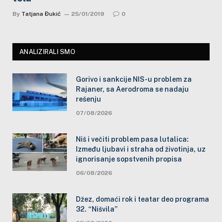
By
Tatjana Đukić
25/01/2019
0
ANALIZIRALI SMO
Gorivo i sankcije NIS-u problem za
Rajaner, sa Aerodroma se nadaju
rešenju
07/08/2026
Niš i večiti problem pasa lutalica:
Između ljubavi i straha od životinja, uz
ignorisanje sopstvenih propisa
06/08/2026
Džez, domaći rok i teatar deo programa
32. “Nišvila”