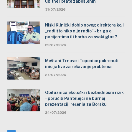
upitne i plate zaposlenih
31/07/2026
Niški Klinički dobio novog direktora koji
„radi što niko nije radio“ – briga o
pacijentima ili borba za svaki glas?
29/07/2026
Meštani Trnave i Toponice pokrenuli
inicijative za rešavanje problema
27/07/2026
Obilaznica ekološki i bezbednosni rizik
– poručili Pantelejci na burnoj
prezentaciji rešenja za Borsku
24/07/2026