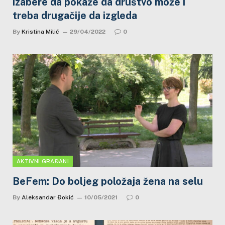
izabere da pokaže da društvo može i
treba drugačije da izgleda
By
Kristina Milić
29/04/2022
0
AKTIVNI GRAĐANI
BeFem: Do boljeg položaja žena na selu
By
Aleksandar Đokić
10/05/2021
0