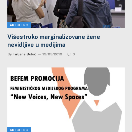
AKTUELNO
Višestruko marginalizovane žene
nevidljive u medijima
By
Tatjana Đukić
13/05/2019
0
AKTUELNO