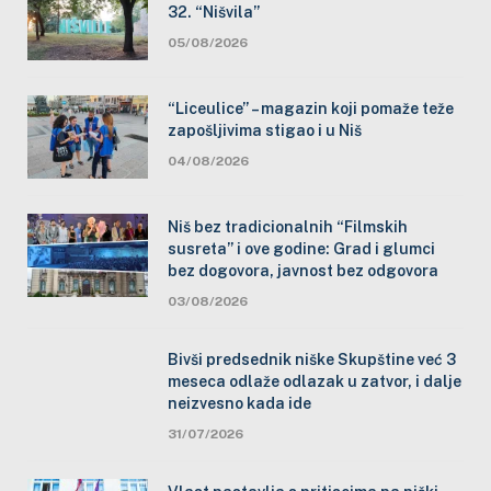
32. “Nišvila”
05/08/2026
“Liceulice” – magazin koji pomaže teže
zapošljivima stigao i u Niš
04/08/2026
Niš bez tradicionalnih “Filmskih
susreta” i ove godine: Grad i glumci
bez dogovora, javnost bez odgovora
03/08/2026
Bivši predsednik niške Skupštine već 3
meseca odlaže odlazak u zatvor, i dalje
neizvesno kada ide
31/07/2026