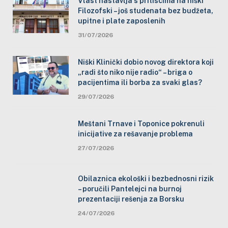
Vlast nastavlja s pritiscima na niški
Filozofski – još studenata bez budžeta,
upitne i plate zaposlenih
31/07/2026
Niški Klinički dobio novog direktora koji
„radi što niko nije radio“ – briga o
pacijentima ili borba za svaki glas?
29/07/2026
Meštani Trnave i Toponice pokrenuli
inicijative za rešavanje problema
27/07/2026
Obilaznica ekološki i bezbednosni rizik
– poručili Pantelejci na burnoj
prezentaciji rešenja za Borsku
24/07/2026