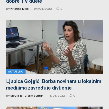
dobre TV duele
By
Kristina Milić
04/04/2023
0
AKTUELNO
Ljubica Gojgić: Borba novinara u lokalnim
medijima zavređuje divljenje
By
Media & Reform centar
16/06/2022
0