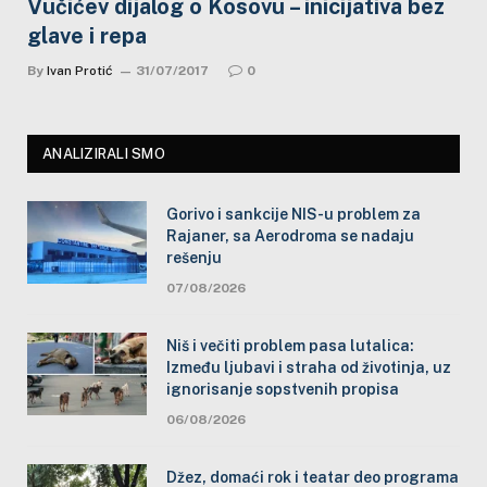
Vučićev dijalog o Kosovu – inicijativa bez
glave i repa
By
Ivan Protić
31/07/2017
0
ANALIZIRALI SMO
Gorivo i sankcije NIS-u problem za
Rajaner, sa Aerodroma se nadaju
rešenju
07/08/2026
Niš i večiti problem pasa lutalica:
Između ljubavi i straha od životinja, uz
ignorisanje sopstvenih propisa
06/08/2026
Džez, domaći rok i teatar deo programa