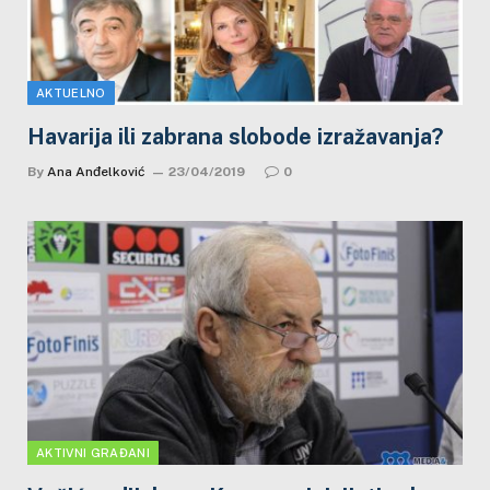
AKTUELNO
Havarija ili zabrana slobode izražavanja?
By
Ana Anđelković
23/04/2019
0
AKTIVNI GRAĐANI