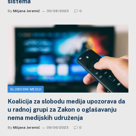
sistema
By
Miljana Jeremić
30/08/2023
0
SLOBODNI MEDIJI
Koalicija za slobodu medija upozorava da
u radnoj grupi za Zakon o oglašavanju
nema medijskih udruženja
By
Miljana Jeremić
09/06/2023
0