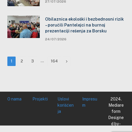
27/07/2026
Obilaznica ekološki i bezbednosni rizik
– poručili Pantelejci na burnoj
prezentaciji rešenja za Borsku
24/07/2026
…
Next
1
2
3
164
O nama
Projekti
Uslovi
Impresu
2024.
korišćen
m
Mediare
ja
form
Designe
d by -
Mediare