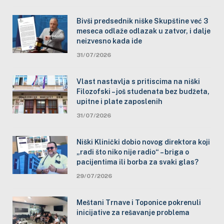
Bivši predsednik niške Skupštine već 3
meseca odlaže odlazak u zatvor, i dalje
neizvesno kada ide
31/07/2026
Vlast nastavlja s pritiscima na niški
Filozofski – još studenata bez budžeta,
upitne i plate zaposlenih
31/07/2026
Niški Klinički dobio novog direktora koji
„radi što niko nije radio“ – briga o
pacijentima ili borba za svaki glas?
29/07/2026
Meštani Trnave i Toponice pokrenuli
inicijative za rešavanje problema