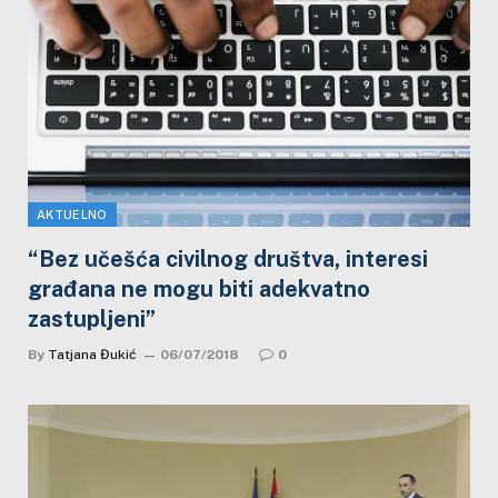
AKTUELNO
“Bez učešća civilnog društva, interesi
građana ne mogu biti adekvatno
zastupljeni”
By
Tatjana Đukić
06/07/2018
0