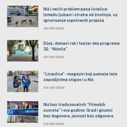
Niš i večiti problem pasa lutalica:
Između ljubavi i straha od životinja, uz
ignorisanje sopstvenih propisa
06/08/2026
Džez, domaći rok i teatar deo programa
32. “Nišvila”
05/08/2026
“Liceulice” – magazin koji pomaže teže
zapošljivima stigao i u Niš
04/08/2026
Niš bez tradicionalnih “Filmskih
susreta” i ove godine: Grad i glumci
bez dogovora, javnost bez odgovora
03/08/2026