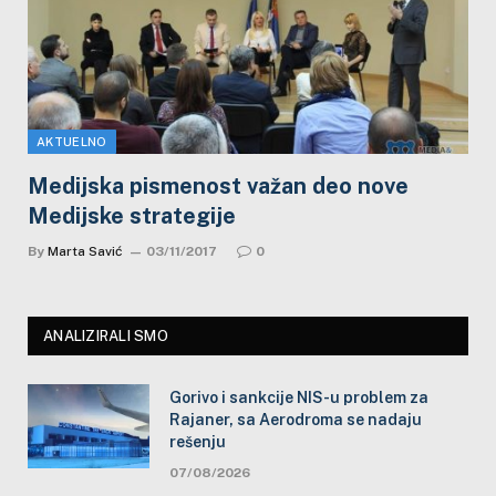
AKTUELNO
Medijska pismenost važan deo nove
Medijske strategije
By
Marta Savić
03/11/2017
0
ANALIZIRALI SMO
Gorivo i sankcije NIS-u problem za
Rajaner, sa Aerodroma se nadaju
rešenju
07/08/2026