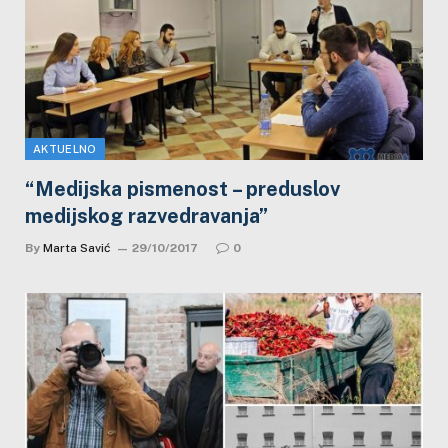
AKTUELNO
“Medijska pismenost – preduslov
medijskog razvedravanja”
By
Marta Savić
29/10/2017
0