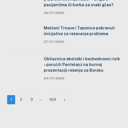
pacijentima ili borba za svaki glas?
29/07/2026
Meštani Trnave i Toponice pokrenuli
inicijative za rešavanje problema
27/07/2026
Obilaznica ekološki i bezbednosni rizik
– poručili Pantelejci na burnoj
prezentaciji rešenja za Borsku
24/07/2026
…
Next
1
2
3
164