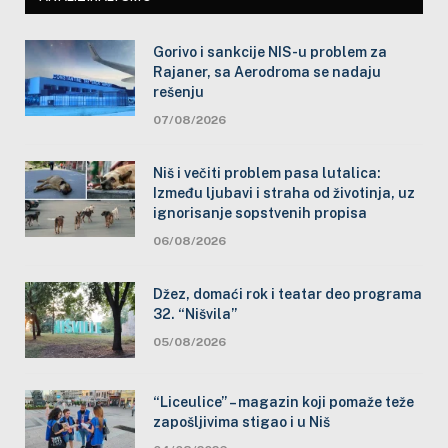
Gorivo i sankcije NIS-u problem za
Rajaner, sa Aerodroma se nadaju
rešenju
07/08/2026
Niš i večiti problem pasa lutalica:
Između ljubavi i straha od životinja, uz
ignorisanje sopstvenih propisa
06/08/2026
Džez, domaći rok i teatar deo programa
32. “Nišvila”
05/08/2026
“Liceulice” – magazin koji pomaže teže
zapošljivima stigao i u Niš