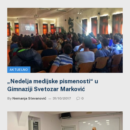
AKTUELNO
„Nedelja medijske pismenosti“ u
Gimnaziji Svetozar Marković
By
Nemanja Stevanović
31/10/2017
0