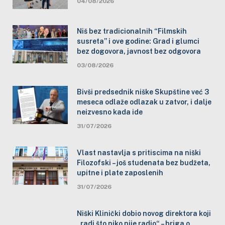
04/08/2026
Niš bez tradicionalnih “Filmskih
susreta” i ove godine: Grad i glumci
bez dogovora, javnost bez odgovora
03/08/2026
Bivši predsednik niške Skupštine već 3
meseca odlaže odlazak u zatvor, i dalje
neizvesno kada ide
31/07/2026
Vlast nastavlja s pritiscima na niški
Filozofski – još studenata bez budžeta,
upitne i plate zaposlenih
31/07/2026
Niški Klinički dobio novog direktora koji
„radi što niko nije radio“ – briga o