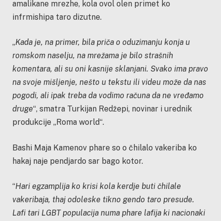
amalikane mrezhe, kola ovol olen primet ko
infrmishipa taro dizutne.
„
Kada je, na primer, bila priča o oduzimanju konja u
romskom naselju, na mrežama je bilo strašnih
komentara, ali su oni kasnije sklanjani. Svako ima pravo
na svoje mišljenje, nešto u tekstu ili videu može da nas
pogodi, ali ipak treba da vodimo računa da ne vređamo
druge
“, smatra Turkijan Redžepi, novinar i urednik
produkcije „Roma world“.
Bashi Maja Kamenov phare so o čhilalo vakeriba ko
hakaj naje pendjardo sar bago kotor.
“
Hari egzamplija ko krisi kola kerdje buti čhilale
vakeribaja, thaj odoleske tikno gendo taro presude.
Lafi tari LGBT populacija numa phare lafija ki nacionaki