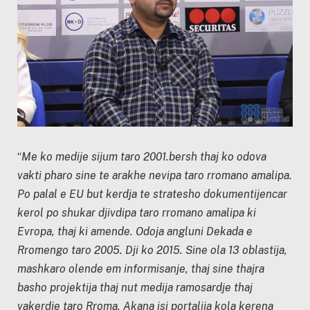
“
Me ko medije sijum taro 2001.bersh thaj ko odova
vakti pharo sine te arakhe nevipa taro rromano amalipa.
Po palal e EU but kerdja te stratesho dokumentijencar
kerol po shukar djivdipa taro rromano amalipa ki
Evropa, thaj ki amende. Odoja angluni Dekada e
Rromengo taro 2005. Dji ko 2015. Sine ola 13 oblastija,
mashkaro olende em informisanje, thaj sine thajra
basho projektija thaj nut medija ramosardje thaj
vakerdje taro Rroma. Akana isi portalija kola kerena