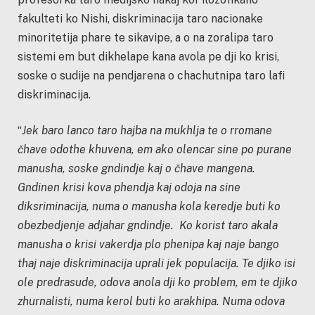
fakulteti ko Nishi, diskriminacija taro nacionake
minoritetija phare te sikavipe, a o na zoralipa taro
sistemi em but dikhelape kana avola pe dji ko krisi,
soske o sudije na pendjarena o chachutnipa taro lafi
diskriminacija.
“
Jek baro lanco taro hajba na mukhlja te o rromane
čhave odothe khuvena, em ako olencar sine po purane
manusha, soske gndindje kaj o čhave mangena.
Gndinen krisi kova phendja kaj odoja na sine
diksriminacija, numa o manusha kola keredje buti ko
obezbedjenje adjahar gndindje. Ko korist taro akala
manusha o krisi vakerdja plo phenipa kaj naje bango
thaj naje diskriminacija uprali jek populacija. Te djiko isi
ole predrasude, odova anola dji ko problem, em te djiko
zhurnalisti, numa kerol buti ko arakhipa. Numa odova