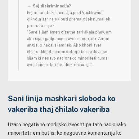
Soj diskriminacija?
Pojmi tari diskriminacija prof.Vuchkovich
dikhola sar najek buti premalo jek numa jek
premalo najek:
“Sare sijam amen dizutne tari akaja phuv, em
ako sijan gadje numa aver minoriteti. Amen
anglal o hakaj sijam jek. Ako khoni aver
čhane dikhola amen sebepi taro odova so
sijam ki nesavo nacionako minoriteti numa
aver bucha, lafi tari diskriminacija”.
Sani linija mashkari sloboda ko
vakeriba thaj čhilalo vakeriba
Uzaro negativno medijsko izveshtipa taro nacionako
minoriteti, em but isi ko negativno komentarija ko