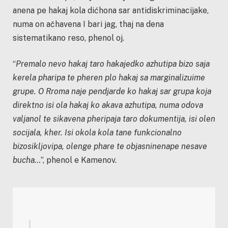
anena pe hakaj kola dićhona sar antidiskriminacijake,
numa on ačhavena I bari jag, thaj na dena
sistematikano reso, phenol oj.
“
Premalo nevo hakaj taro hakajedko azhutipa bizo saja
kerela pharipa te pheren plo hakaj sa marginalizuime
grupe. O Rroma naje pendjarde ko hakaj sar grupa koja
direktno isi ola hakaj ko akava azhutipa, numa odova
valjanol te sikavena pheripaja taro dokumentija, isi olen
socijala, kher. Isi okola kola tane funkcionalno
bizosikljovipa, olenge phare te objasninenape nesave
bucha…
”, phenol e Kamenov.