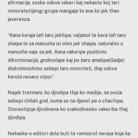
afirmacija, soske odova vakeri kaj nekaste koj tari
minoretetijengi grupa mangaja te ana ko jek than
javerenca.
“
Kana keraja lafi taro jekhipa, valjanol te kera lafi taro
shaipa te sa manusha isi olen jek shaipa, naturalno o
manusha naje sa jek. Kana vakeripe pozitivno
diksriminacija, gndinolape kaj po baro amalipa(Gadje)
diskriminishimo sebepi taro minoriteti, thaj odova
kerola nesavo otpor
”.
Najek tretmani, ko djivdipa thja ko medije, na ovola
sebepi čhilali gnd, numa so na djanol pe o chachipa.
Stereotipija djivdinena ko svakodivesko vakeriba thaj
djivdipa.
Nekaske o editori dola buti te ramosrol nevipa koja ka