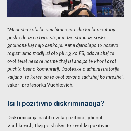
“
Manusha kola ko amalikane mrezhe ko komentarija
peske dena po baro stepeni tari sloboda, soske
gndinena kaj naje sankcije. Kana djanolape te nesavo
registruimo medij isi ole pli rig ko FB, odova shaj te
ovol telal nesave norme thaj isi shaipa te khoni ovol
puchlo basho komentarij. Odoleske o administratorija
valjanol te keren sa te ovol savona sadrzhaj ko mrezhe
”,
vakeri profesorka Vuchkovich.
Isi li pozitivno diskriminacija?
Diskriminacija nashti ovola pozitivno, phenol
Vuchkovich, thaj po shukar te ovol lai pozitivno