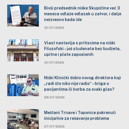
Bivši predsednik niške Skupštine već 3
meseca odlaže odlazak u zatvor, i dalje
neizvesno kada ide
31/07/2026
Vlast nastavlja s pritiscima na niški
Filozofski – još studenata bez budžeta,
upitne i plate zaposlenih
31/07/2026
Niški Klinički dobio novog direktora koji
„radi što niko nije radio“ – briga o
pacijentima ili borba za svaki glas?
29/07/2026
Meštani Trnave i Toponice pokrenuli
inicijative za rešavanje problema
27/07/2026