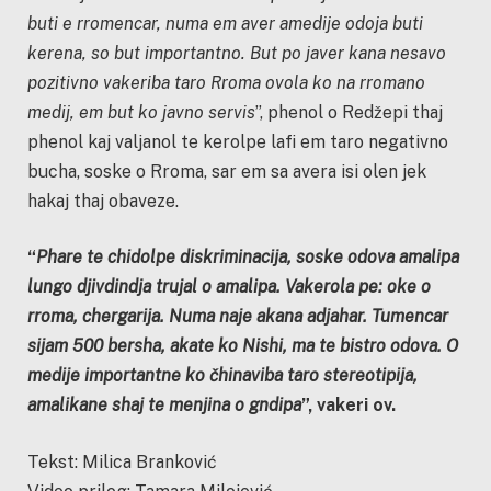
buti e rromencar, numa em aver amedije odoja buti
kerena, so but importantno. But po javer kana nesavo
pozitivno vakeriba taro Rroma ovola ko na rromano
medij, em but ko javno servis
”, phenol o Redžepi thaj
phenol kaj valjanol te kerolpe lafi em taro negativno
bucha, soske o Rroma, sar em sa avera isi olen jek
hakaj thaj obaveze.
“
Phare te chidolpe diskriminacija, soske odova amalipa
lungo djivdindja trujal o amalipa. Vakerola pe: oke o
rroma, chergarija. Numa naje akana adjahar. Tumencar
sijam 500 bersha, akate ko Nishi, ma te bistro odova. O
medije importantne ko čhinaviba taro stereotipija,
amalikane shaj te menjina o gndipa
”, vakeri ov.
Tekst: Milica Branković