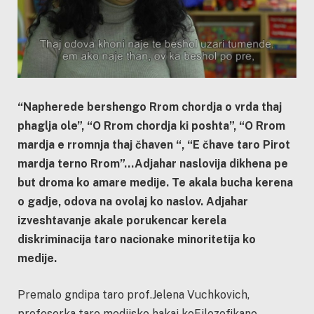
“Napherede bershengo Rrom chordja o vrda thaj
phaglja ole”, “O Rrom chordja ki poshta”, “O Rrom
mardja e rromnja thaj čhaven “, “E čhave taro Pirot
mardja terno Rrom”…Adjahar naslovija dikhena pe
but droma ko amare medije. Te akala bucha kerena
o gadje, odova na ovolaj ko naslov. Adjahar
izveshtavanje akale porukencar kerela
diskriminacija taro nacionake minoritetija ko
medije.
Premalo gndipa taro prof.Jelena Vuchkovich,
profesorka taro medijsko hakaj koFilozofikano