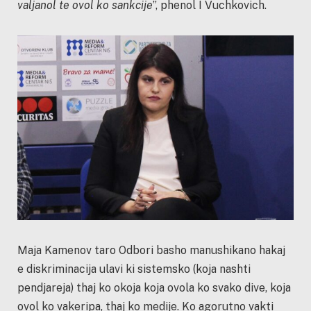
valjanol te ovol ko sankcije
”, phenol I Vuchkovich.
Maja Kamenov taro Odbori basho manushikano hakaj
e diskriminacija ulavi ki sistemsko (koja nashti
pendjareja) thaj ko okoja koja ovola ko svako dive, koja
ovol ko vakeripa, thaj ko medije. Ko agorutno vakti