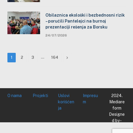
Obilaznica ekološki i bezbednosni rizik
– poručili Pantelejci na burnoj
prezentaciji rešenja za Borsku
24/07/2026
…
Next
1
2
3
164
O nama
Projekti
Uslovi
Impresu
2024.
korišćen
m
Mediare
ja
form
Designe
d by -
Mediare