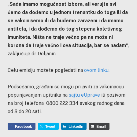
„
Sada imamo mogućnost izbora, ali verujte svi
ćemo da dođemo u jednom trenuntku do toga ili da
se vakcinišemo ili da budemo zaraženi i da imamo
antitela, i da dođemo do tog stepena koletivnog
imuniteta. Ništa ne traje večno pa ne može ni
korona da traje večno i ova situacija, bar se nadam
“,
zaključuje dr Deljanin.
Celu emisiju možete pogledati na
ovom linku.
Podsećamo, građani se mogu prijaviti za vakcinaciju
popunjavanjem upitnika na
sajtu eUprave
ili pozivom
na broj telefona 0800 222 334 svakog radnog dana
od 8 do 20 sati.
Facebook
Tweet
LinkedIn
Email