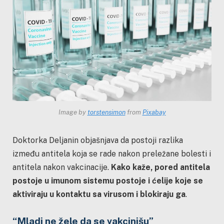
Image by
torstensimon
from
Pixabay
Doktorka Deljanin objašnjava da postoji razlika
između antitela koja se rade nakon preležane bolesti i
antitela nakon vakcinacije.
Kako kaže, pored antitela
postoje u imunom sistemu postoje i ćelije koje se
aktiviraju u kontaktu sa virusom i blokiraju ga
.
“Mladi ne žele da se vakcinišu”