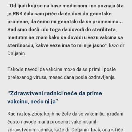
“Od ljudi koji se na bave medicinom i ne poznaju šta
je RNK čula sam priče da će doći do genetske
promene, da ćemo mi genetski da se promenimo…
Sad smo došli i do toga da dovodi do steriliteta,
međutim ne znam kako se dovodi u vezu vakcina sa
sterilnošću, kakve veze ima to mi nije jasno
“, kaže dr
Deljanin.
Takođe navodi da vakcina može da se primi i posle
preležanog virusa, mesec dana posle ozdravljenja.
“Zdravstveni radnici neće da prime
vakcinu, neću ni ja”
Kao razlog zbog kojih ne žele da se vakcinišu, građani
često navode manji procenat vakcinisanih
zdravstvenih radnika, kaže dr Deljanin. Ipak, ona ističe