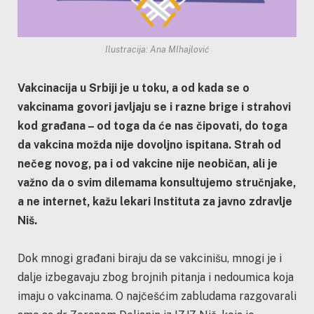
Ilustracija: Ana MIhajlović
Vakcinacija u Srbiji je u toku, a od kada se o
vakcinama govori javljaju se i razne brige i strahovi
kod građana – od toga da će nas čipovati, do toga
da vakcina možda nije dovoljno ispitana. Strah od
nečeg novog, pa i od vakcine nije neobičan, ali je
važno da o svim dilemama konsultujemo stručnjake,
a ne internet, kažu lekari Instituta za javno zdravlje
Niš.
Dok mnogi građani biraju da se vakcinišu, mnogi je i
dalje izbegavaju zbog brojnih pitanja i nedoumica koja
imaju o vakcinama. O najčešćim zabludama razgovarali