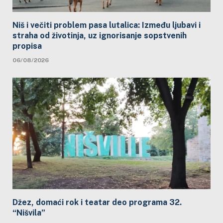
Niš i večiti problem pasa lutalica: Između ljubavi i
straha od životinja, uz ignorisanje sopstvenih
propisa
06/08/2026
Džez, domaći rok i teatar deo programa 32.
“Nišvila”