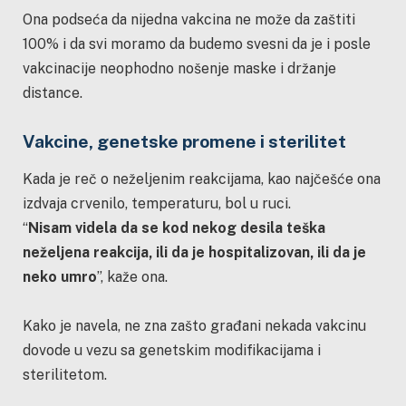
Ona podseća da nijedna vakcina ne može da zaštiti
100% i da svi moramo da budemo svesni da je i posle
vakcinacije neophodno nošenje maske i držanje
distance.
Vakcine, genetske promene i sterilitet
Kada je reč o neželjenim reakcijama, kao najčešće ona
izdvaja crvenilo, temperaturu, bol u ruci.
“
Nisam videla da se kod nekog desila teška
neželjena reakcija, ili da je hospitalizovan, ili da je
neko umro
”, kaže ona.
Kako je navela, ne zna zašto građani nekada vakcinu
dovode u vezu sa genetskim modifikacijama i
sterilitetom.