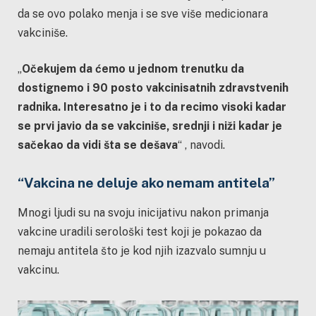
da se ovo polako menja i se sve više medicionara
vakciniše.
„
Očekujem da ćemo u jednom trenutku da
dostignemo i 90 posto vakcinisatnih zdravstvenih
radnika. Interesatno je i to da recimo visoki kadar
se prvi javio da se vakciniše, srednji i niži kadar je
sačekao da vidi šta se dešava
“ , navodi.
“Vakcina ne deluje ako nemam antitela”
Mnogi ljudi su na svoju inicijativu nakon primanja
vakcine uradili serološki test koji je pokazao da
nemaju antitela što je kod njih izazvalo sumnju u
vakcinu.