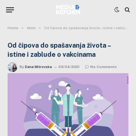
»
»
Home
Vesti
Od čipova do spašavanja života – istine i zablude o vakcinama
Od čipova do spašavanja života –
istine i zablude o vakcinama
By
Dana Mitrovska
03/04/2021
No Comments