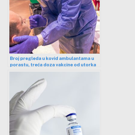
Broj pregleda u kovid ambulantama u
porastu, treća doza vakcine od utorka