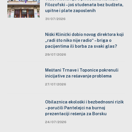
Filozofski – još studenata bez budžeta,
upitne i plate zaposlenih
31/07/2026
Niški Klinički dobio novog direktora koji
„radi što niko nije radio“ – briga o
pacijentima ili borba za svaki glas?
29/07/2026
Meštani Trnave i Toponice pokrenuli
inicijative za rešavanje problema
27/07/2026
Obilaznica ekološki i bezbednosni rizik
– poručili Pantelejci na burnoj
prezentaciji rešenja za Borsku
24/07/2026