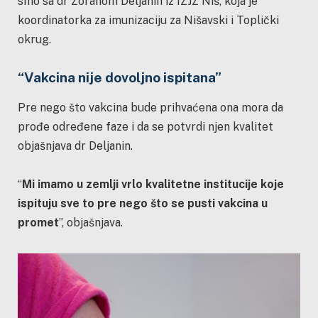
smo sa dr Zoranom Deljanin iz IZJZ Niš, koja je
koordinatorka za imunizaciju za Nišavski i Toplički
okrug.
“Vakcina nije dovoljno ispitana”
Pre nego što vakcina bude prihvaćena ona mora da
prođe određene faze i da se potvrdi njen kvalitet
objašnjava dr Deljanin.
“
Mi imamo u zemlji vrlo kvalitetne institucije koje
ispituju sve to pre nego što se pusti vakcina u
promet
”, objašnjava.