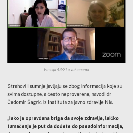
Emisija 43/21 o vakcinama
Strahovi i sumnje javljaju se zbog informacija koje su
svima dostupne, a često neproverene, navodi dr
Čedomir Šagrić iz Instituta za javno zdravlje Niš.
„
Iako je opravdana briga da svoje zdravlje, laičko
tumačenje je put da dođete do pseudoinformacija,