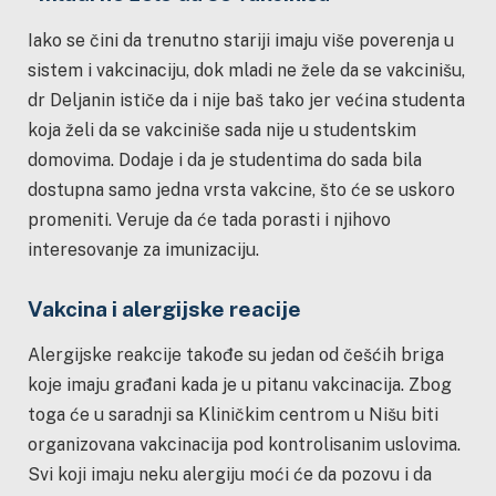
Iako se čini da trenutno stariji imaju više poverenja u
sistem i vakcinaciju, dok mladi ne žele da se vakcinišu,
dr Deljanin ističe da i nije baš tako jer većina studenta
koja želi da se vakciniše sada nije u studentskim
domovima. Dodaje i da je studentima do sada bila
dostupna samo jedna vrsta vakcine, što će se uskoro
promeniti. Veruje da će tada porasti i njihovo
interesovanje za imunizaciju.
Vakcina i alergijske reacije
Alergijske reakcije takođe su jedan od češćih briga
koje imaju građani kada je u pitanu vakcinacija. Zbog
toga će u saradnji sa Kliničkim centrom u Nišu biti
organizovana vakcinacija pod kontrolisanim uslovima.
Svi koji imaju neku alergiju moći će da pozovu i da