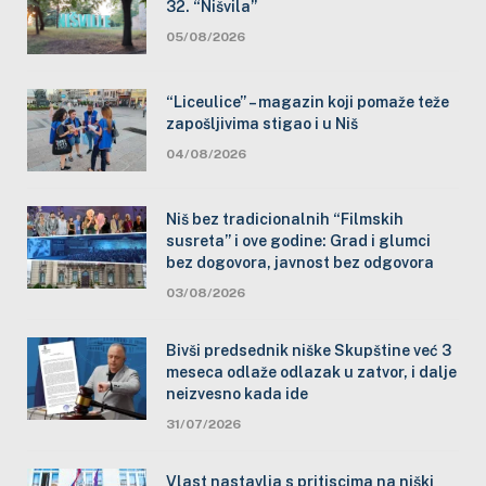
32. “Nišvila”
05/08/2026
“Liceulice” – magazin koji pomaže teže
zapošljivima stigao i u Niš
04/08/2026
Niš bez tradicionalnih “Filmskih
susreta” i ove godine: Grad i glumci
bez dogovora, javnost bez odgovora
03/08/2026
Bivši predsednik niške Skupštine već 3
meseca odlaže odlazak u zatvor, i dalje
neizvesno kada ide
31/07/2026
Vlast nastavlja s pritiscima na niški