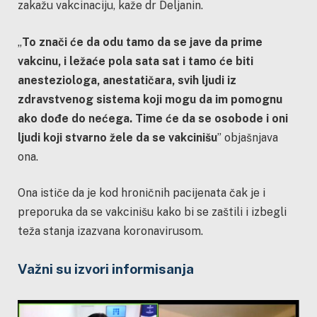
zakažu vakcinaciju, kaže dr Deljanin.
„
To znači će da odu tamo da se jave da prime
vakcinu, i ležaće pola sata sat i tamo će biti
anesteziologa, anestatičara, svih ljudi iz
zdravstvenog sistema koji mogu da im pomognu
ako dođe do nećega. Time će da se osobode i oni
ljudi koji stvarno žele da se vakcinišu
” objašnjava
ona.
Ona ističe da je kod hroničnih pacijenata čak je i
preporuka da se vakcinišu kako bi se zaštili i izbegli
teža stanja izazvana koronavirusom.
Važni su izvori informisanja