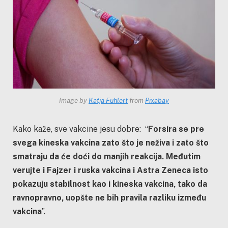
Image by
Katja Fuhlert
from
Pixabay
Kako kaže, sve vakcine jesu dobre: “
Forsira se pre
svega kineska vakcina zato što je neživa i zato što
smatraju da će doći do manjih reakcija. Međutim
verujte i Fajzer i ruska vakcina i Astra Zeneca isto
pokazuju stabilnost kao i kineska vakcina, tako da
ravnopravno, uopšte ne bih pravila razliku između
vakcina
”.