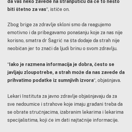
da vas neko zavede na stranputicu da će to nešto
biti štetno za vas
“, ističe on.
Zbog brige za zdravlje skloni smo da reagujemo
emotivno i da pribegavamo ponašanju koje za nas nije
korisno, smatra dr Šagrić na šta dodaje da strah nije
neobičan jer to znači da ljudi brinu o svom zdravlju.
“
Iako je razmena informacija je dobra, često se
javljaju zloupotrebe,
a
strah može da nas zavede da
prihvatimo podatke iz sumnjivih izvora
“, objašnjava.
Lekari Instituta za javno zdravlje objašnjavaju da za
sve nedoumice i strahove koje imaju građani treba da
se obrate stručnjacima, izabranim lekarima i lekarima
specijalistima, koji će im dati najtačnije informacije.